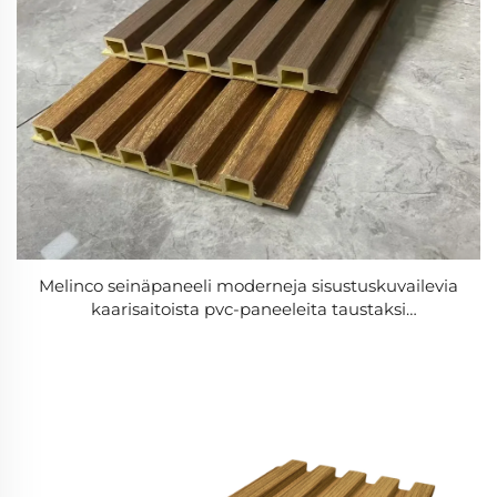
Melinco seinäpaneeli moderneja sisustuskuvailevia
kaarisaitoista pvc-paneeleita taustaksi
makuuhuoneeseen, hotelliin tai toimistoon sekä
hotelliin luxekuunnoksia varten