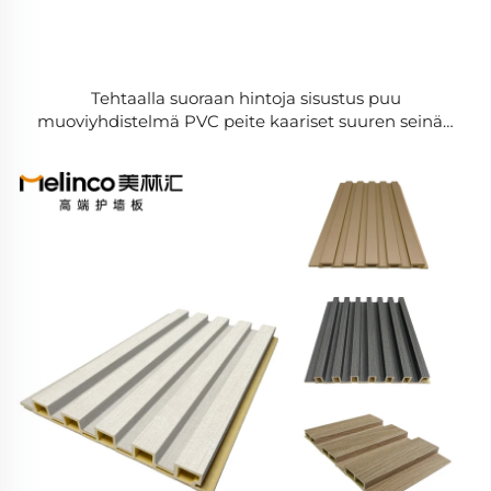
Tehtaalla suoraan hintoja sisustus puu
muoviyhdistelmä PVC peite kaariset suuren seinän
laudan sisäinen WPC grilli seinäpaneeli