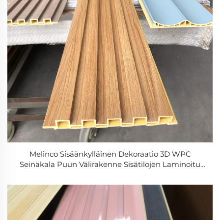
Melinco Sisäänkylläinen Dekoraatio 3D WPC
Seinäkala Puun Välirakenne Sisätilojen Laminoitu
Bambukki Kiinteysfiber Taide Louver Kuivattu
Klaaditettu Seinäpaneelit