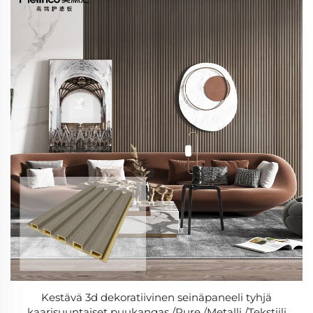
Kestävä 3d dekoratiivinen seinäpaneeli tyhjä
kaarisuuntaiset puukangas /Pure /Metalli /Tekstiili