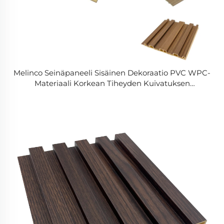
Melinco Seinäpaneeli Sisäinen Dekoraatio PVC WPC-
Materiaali Korkean Tiheyden Kuivatuksen
Seinäpaneeli Puun Vaihtoehto Tv Taustapaneeli