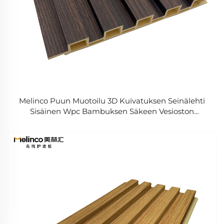
Melinco Puun Muotoilu 3D Kuivatuksen Seinälehti
Sisäinen Wpc Bambuksen Säkeen Vesioston
Palopuolinen Seinäpaneeli Tv Seinän Koraus