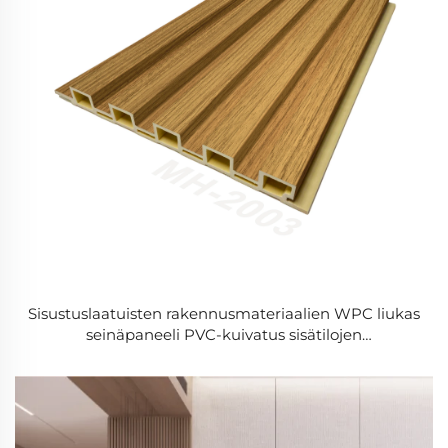
Sisustuslaatuisten rakennusmateriaalien WPC liukas
seinäpaneeli PVC-kuivatus sisätilojen
dekoraatiokäyttöön puu-komposit-liukaspaneeli