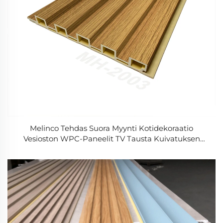
Melinco Tehdas Suora Myynti Kotidekoraatio
Vesioston WPC-Paneelit TV Tausta Kuivatuksen
Kansi Puukoe Bambuksen Säkeen Seinä Lauta