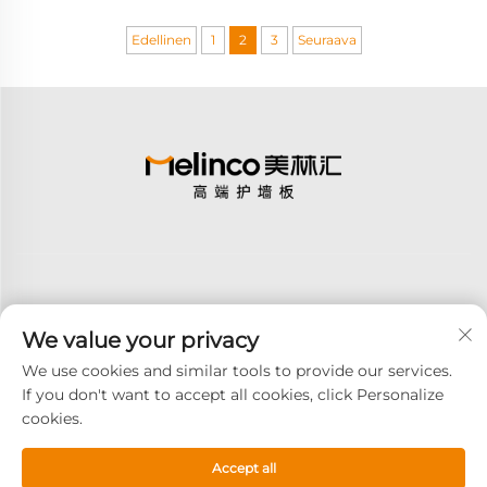
Edellinen
1
2
3
Seuraava
We value your privacy
Tilaa
We use cookies and similar tools to provide our services.
If you don't want to accept all cookies, click Personalize
cookies.
Tekijänoikeus © 2026 GOODAY ADVANCED MATERIALS CO.,LTD.
Kaikki oikeudet pidätetään -
Tietosuojakäytäntö
Accept all