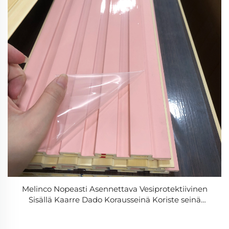
Melinco Nopeasti Asennettava Vesiprotektiivinen
Sisällä Kaarre Dado Korausseinä Koriste seinä
Talojen Katto Pinkkiväri Pvc Yhdysseina