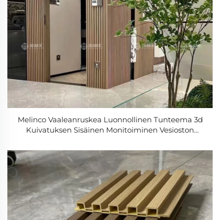
Melinco Vaaleanruskea Luonnollinen Tunteema 3d
Kuivatuksen Sisäinen Monitoiminen Vesioston
Vastainen Kestävä Wpc Seinapaneeli