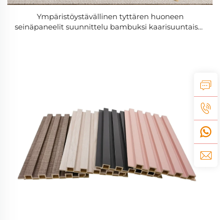
Ympäristöystävällinen tyttären huoneen
seinäpaneelit suunnittelu bambuksi kaarisuuntaiset
& tasaiset seinäpaneelit helppo DIY asennus