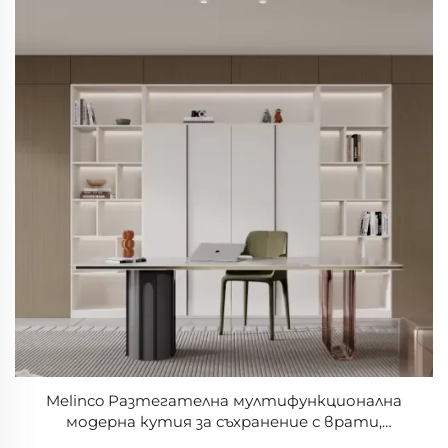
Melinco Разтегателна мултифункционална
модерна кутия за съхранение с врати,
съчетани с цвета на стената, спестяваща