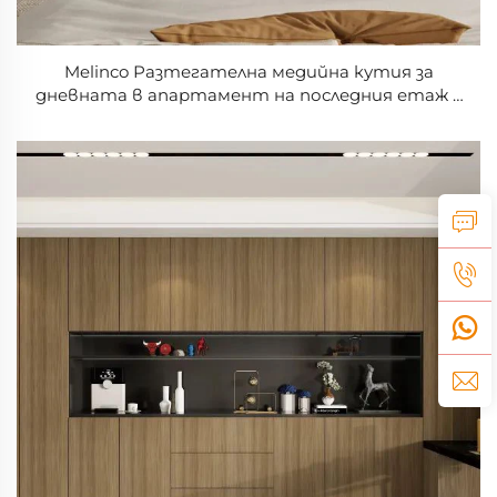
Melinco Разтегателна медийна кутия за
дневната в апартамент на последния етаж с
опции за персонализиран цвят – подходяща за
фермерска къща, болница, луксов апартамент,
за съхранение