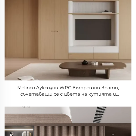
Melinco Луксозни WPC вътрешни врати,
съчетаващи се с цвета на кутията и
стената – врати за вила, хотел, офис, къща,
алуминиеви