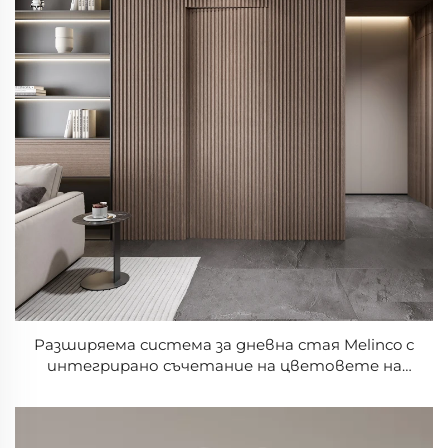
Разширяема система за дневна стая Melinco с
интегрирано съчетание на цветовете на
стените и вратите, луксозен гардеробен
организатор за хотел