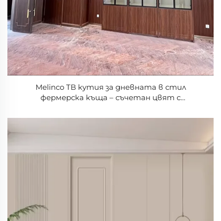
Melinco ТВ кутия за дневната в стил
фермерска къща – съчетан цвят с
декоративната стена и вътрешни врати,
хармоничен вид, екологична, по поръчка