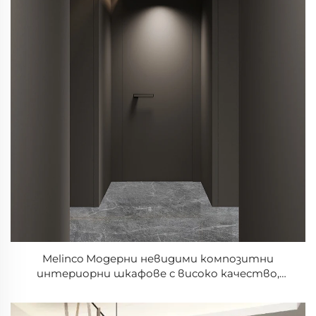
Melinco Модерни невидими композитни
интериорни шкафове с високо качество,
дизайн срещу пожар, за дом и офис,
персонализирани стенните шкафове