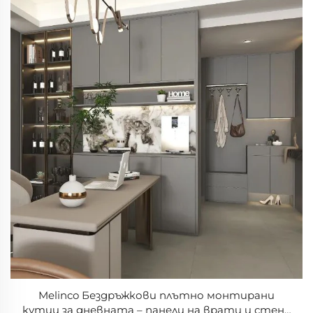
Melinco Бездръжкови плътно монтирани
кутии за дневната – панели на врати и стени