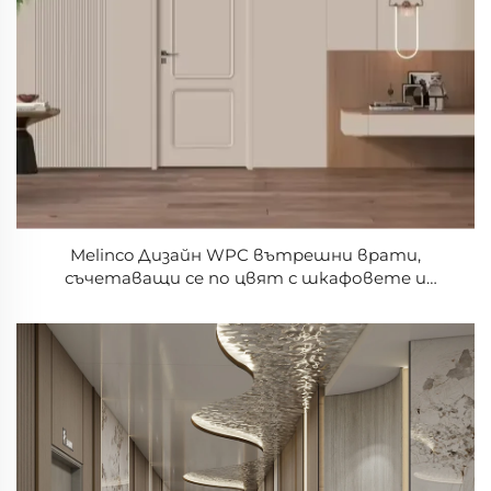
Melinco Дизайн WPC вътрешни врати,
съчетаващи се по цвят с шкафовете и
стените, врати с дървесен нюанс за вила,
хотел, офис