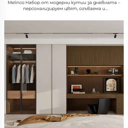
Melinco Набор от модерни кутии за дневната –
персонализируем цвят, огъваема и
разтегателна конструкция, издръжливи
екологични материали за училище