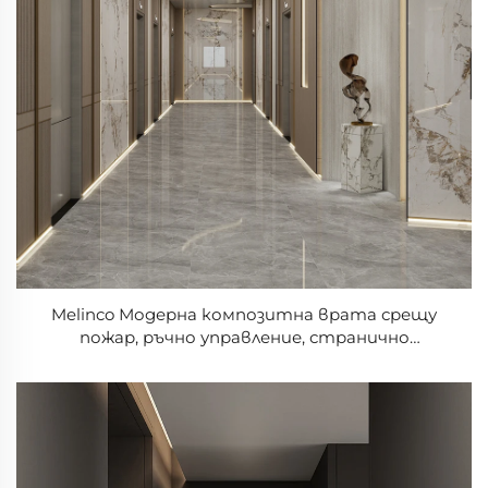
Melinco Модерна композитна врата срещу
пожар, ръчно управление, странично
персонализиран цвят, за вила и апартамент,
гаранция 5 години