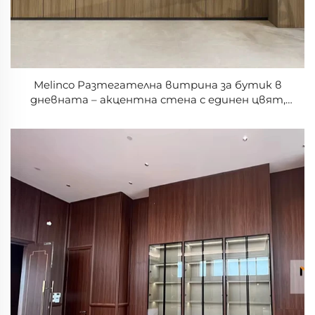
Melinco Разтегателна витрина за бутик в
дневната – акцентна стена с единен цвят,
екологична търговска презентация на стока