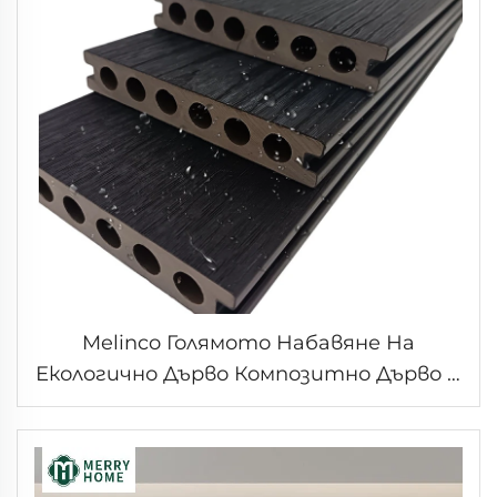
Melinco Голямото Набавяне На
Екологично Дърво Композитно Дърво С
Гранулирана Структура За Изградяне
На Външни WPC Подове Със Стъпки