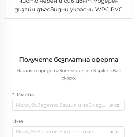
Чисто черен и сив цвят модерен
дизайн дъговидни украсни WPC PVC
панели за вътрешно стенно
декориране
Получете безплатна оферта
Нашият представител ще се свърже с вас
скоро.
Имейл
0/100
Име
0/100