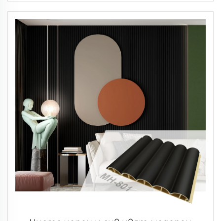
вила - комплект мраморни стени