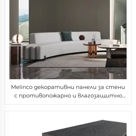
Melinco декоративни панели за стени
с противопожарно и влагозащитно
дървено покритие бърз монтаж за
хотели вили офис сгради