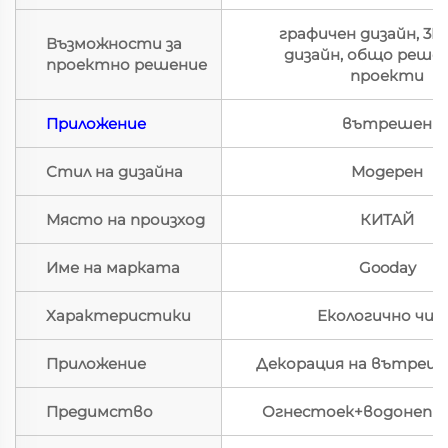
графичен дизайн, 3D
Възможности за
дизайн, общо решен
проектно решение
проекти
Приложение
вътрешен
Стил на дизайна
Модерен
Място на произход
КИТАЙ
Име на марката
Gooday
Характеристики
Екологично чи
Приложение
Декорация на вътреш
Предимство
Огнестоек+водонепр