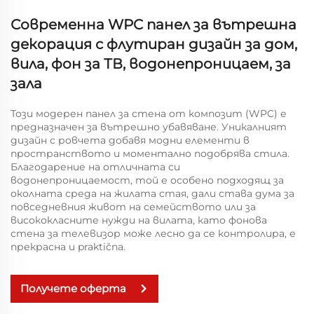
Современна WPC панел за вътрешна
декорация с флутиран дизайн за дом,
вила, фон за ТВ, водонепроницаем, за
зала
Този модерен панел за стена от композит (WPC) е
предназначен за вътрешно убавяване. Уникалният
дизайн с ровчета добавя модни елементи в
пространството и моментално подобрява стила.
Благодарение на отличната си
водонепроницаемост, той е особено подходящ за
околната среда на жилата стая, дали става дума за
повседневния живот на семейството или за
висококласните нужди на вилата, като фонова
стена за телевизор може лесно да се контролира, е
прекрасна и praktična.
Получете оферта