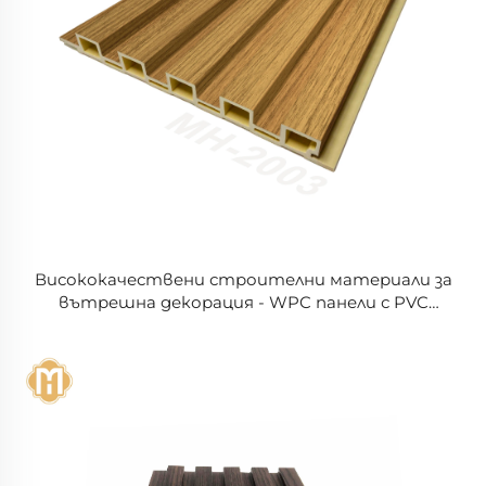
Висококачествени строителни материали за
вътрешна декорация - WPC панели с PVC
покритие за вътрешни стени и греди