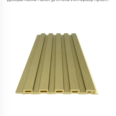
Рифлено Облицовка на стена PVC/PP Филм
Декоративни Табли