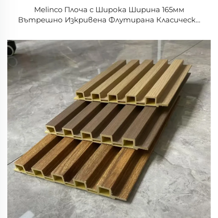
Melinco Плоча с Широка Ширина 165мм
Вътрешно Изкривена Флутирана Класически
Елегантна Синя Интериорна Панелова
Конструкция от Бамбукови Влакна