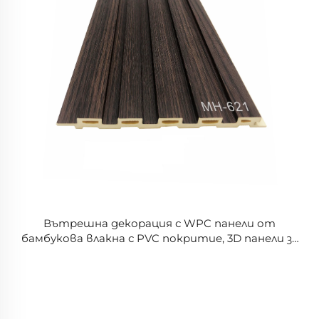
Вътрешна декорация с WPC панели от
бамбукова влакна с PVC покритие, 3D панели за
стена, решетки за TV фонове и тавани