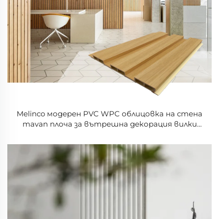
Melinco модерен PVC WPC облицовка на стена
тavan плоча за вътрешна декорация вилки
спалници хапкавици живеещи стаи хотели