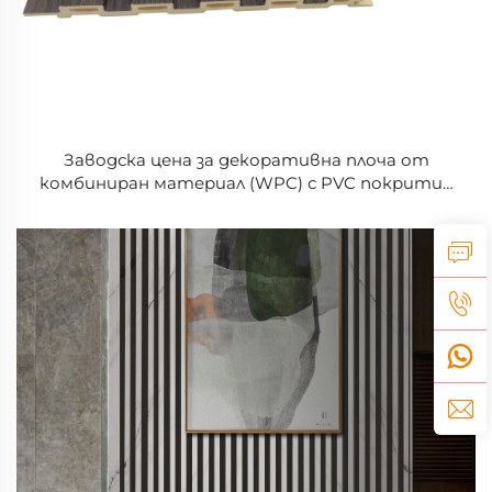
Заводска цена за декоративна плоча от
комбиниран материал (WPC) с PVC покритие
за вътрешни стени, греди и панели