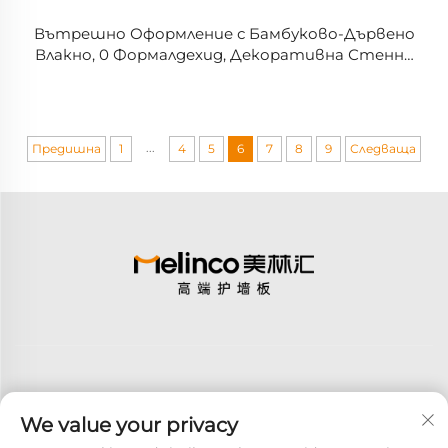
Вътрешно Оформление с Бамбуково-Дървено
Влакно, 0 Формалдехид, Декоративна Стенна
Панелка, Златен Цвят, Метална Лицева Стена,
Празни Дърво-Пластмасови Панели
...
Предишна
1
4
5
6
7
8
9
Следваща
We value your privacy