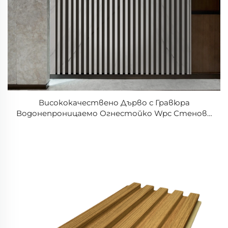
Висококачествено Дърво с Гравюра
Водонепроницаемо Огнестойко Wpc Стенови
Панели PVC Облицовка Ламирана Тавани
Рифлени Слат Декоративни Панели за стена