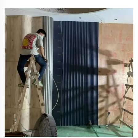
обшивка за декорация на стена за хапкавица и
живееща стая