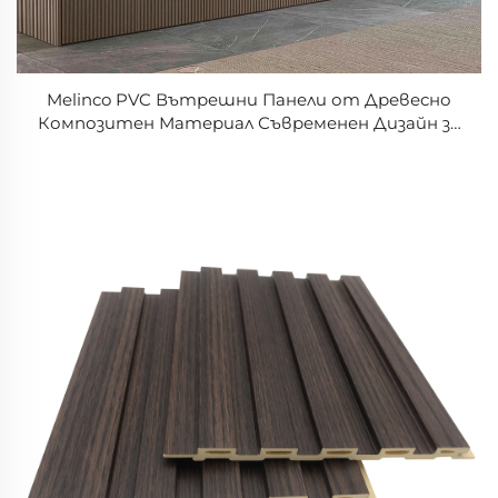
Melinco PVC Вътрешни Панели от Древесно
Композитен Материал Съвременен Дизайн за
Отели с Персоналност Висококачествени
Панели за Стени