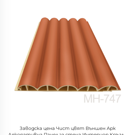
Заводска цена Чист цвят Външен Арк
Декоративна Панел за стена Интериор Кръгло