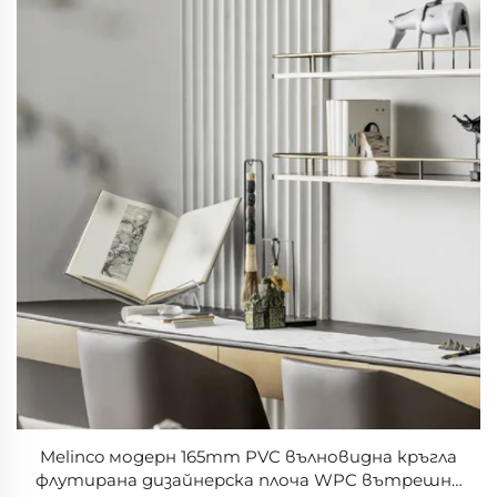
Melinco модерн 165mm PVC вълновидна кръгла
флутирана дизайнерска плоча WPC вътрешна