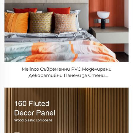
Melinco Съвременни PVC Моделирани
Декоративни Панели за Стени
Водонепроницаеми Висококачествени Панели
за Стените от Пластмаса с Релеф за Вила,
Хотел, Офис