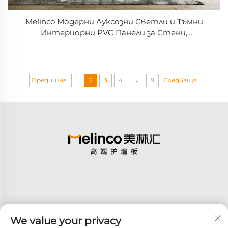
Melinco Модерни Луксозни Светли и Тъмни
Интериорни PVC Панели за Стени,
Водоустойчиви Декоративни Панели за
Хотели и Вили
...
Предишна
1
2
3
4
9
Следваща
We value your privacy