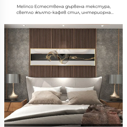
Melinco Естествена дървена текстура,
светло жълто-кафяв стил, интериорна
декорация на стени, PVC филм, 3D ребриста
стена