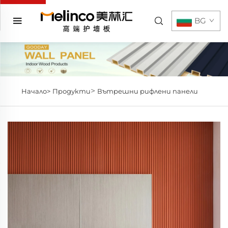
BG
>
Начало>
Продукти
Вътрешни рифлени панели