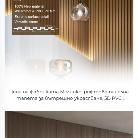
Цена на фабриката Мелинко, рифтова панелна
тапета за вътрешно украсяване, 3D PVC
стенова плоскост, украса от висок клас,
луксозно оформление