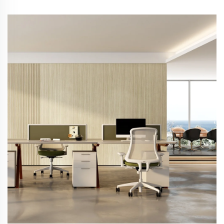
интериорна декорация от бамбукова фибра,
3D ребриста стена