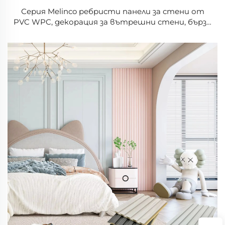
Серия Melinco ребристи панели за стени от
PVC WPC, декорация за вътрешни стени, бързо
монтиране, избор от множество цветове в
3D