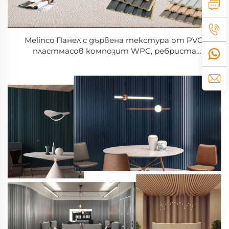
Melinco Панел с дървена текстура от PVC,
пластмасов композит WPC, ребриста
облицовка за стени за вътрешна декорация на
жилища, покритие за стени