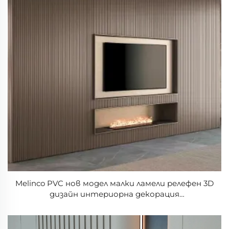
Melinco PVC нов модел малки ламели релефен 3D
дизайн интериорна декорация
водонепроницаем панел лесен за почистване и
монтаж