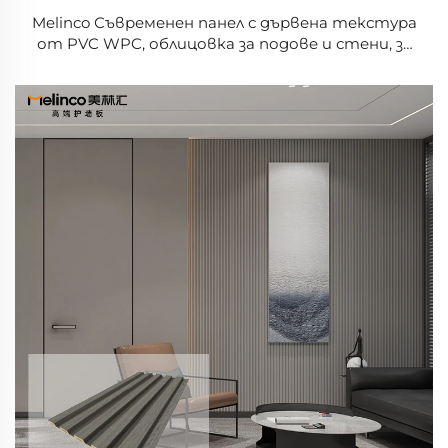
Melinco Съвременен панел с дървена текстура
от PVC WPC, облицовка за подове и стени, за
вътрешно помещение, дневна, хотел/
апартамент, плоча за стена, модерна
декорация за стени