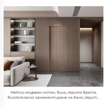
Водонепроницаемост, Плоско Монтиране,
Невидима Странна Отваряне По Желание
Melinco модерен хотел, вила, скрита врата,
висококласно орнаментиране на баня, скрити
врати в стени