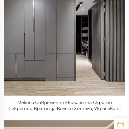
Melinco Современна Екологична Скрити
Секретни Врати за Вилски Хотели, Украсяване
на Водонепроницаеми и Звукоизолирани
Странни Врати