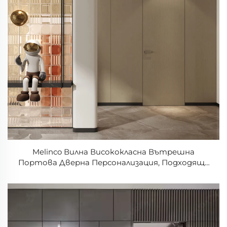
Melinco Вилна Висококласна Вътрешна
Портова Дверна Персонализация, Подходяща
за Двер на Животно Пространство, Същият
Цвят Невидима Двер