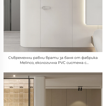
Съвременни равни врати за баня от фабрика
Melinco, екологична PVC система с
термоизолационни и водонепроницаеми
характеристики, предлагани на фабрични цени