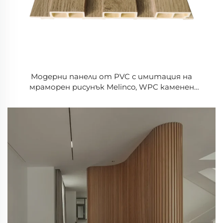
Модерни панели от PVC с имитация на
мраморен рисунък Melinco, WPC каменен
декоративен холен материал,
водонепроницаем и огнестоен за вътрешен
дизайн