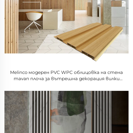
Melinco модерен PVC WPC облицовка на стена
тavan плоча за вътрешна декорация вилки
спалници хапкавици живеещи стаи хотели