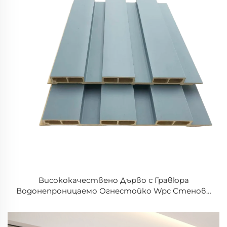
Висококачествено Дърво с Гравюра
Водонепроницаемо Огнестойко Wpc Стенови
Панели PVC Облицовка Ламирана Тавани
Рифлени Слат Декоративен Панел за стена