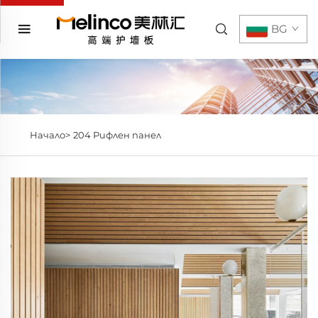
BG
Начало>
204 Рифлен панел