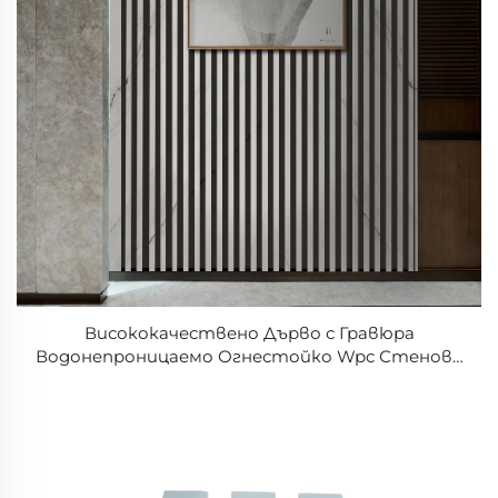
Висококачествено Дърво с Гравюра
Водонепроницаемо Огнестойко Wpc Стенови
Панели PVC Облицовка Ламирана Тавани
Рифлени Слат Декоративни Панели за стена