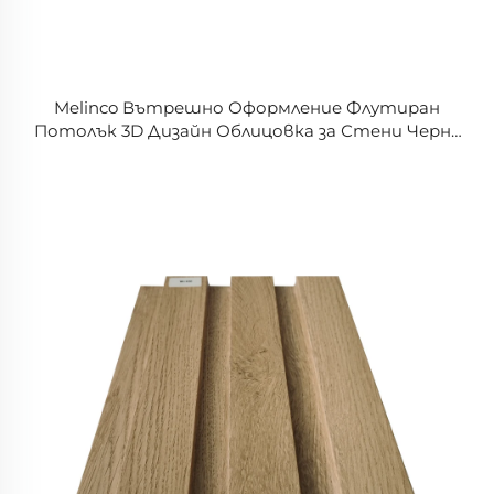
Melinco Вътрешно Оформление Флутиран
Потолък 3D Дизайн Облицовка за Стени Черна
PVC Покрита Панел WPC Ламели за Стени