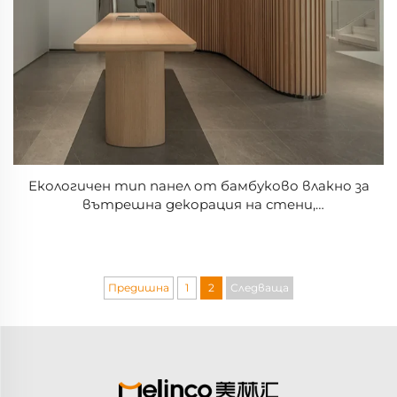
Екологичен тип панел от бамбуково влакно за
вътрешна декорация на стени,
водонепроницаем и лесно за чистене.
Предишна
1
2
Следваща