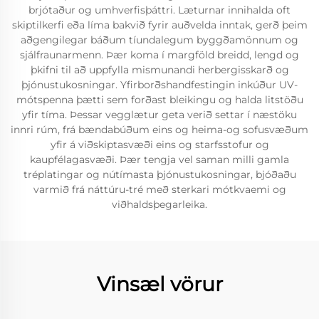
brjótaður og umhverfisþáttri. Læturnar innihalda oft
skiptilkerfi eða líma bakvið fyrir auðvelda inntak, gerð þeim
aðgengilegar báðum tíundalegum byggðamönnum og
sjálfraunarmenn. Þær koma í margföld breidd, lengd og
þkifni til að uppfylla mismunandi herbergisskarð og
þjónustukosningar. Yfirborðshandfestingin inkúður UV-
mótspenna þætti sem forðast bleikingu og halda litstöðu
yfir tíma. Þessar vegglætur geta verið settar í næstöku
innri rúm, frá bændabúðum eins og heima-og sofusvæðum
yfir á viðskiptasvæði eins og starfsstofur og
kaupfélagasvæði. Þær tengja vel saman milli gamla
tréplatingar og nútímasta þjónustukosningar, bjóðaðu
varmið frá náttúru-tré með sterkari mótkvaemi og
viðhaldsþegarleika.
Vinsæl vörur