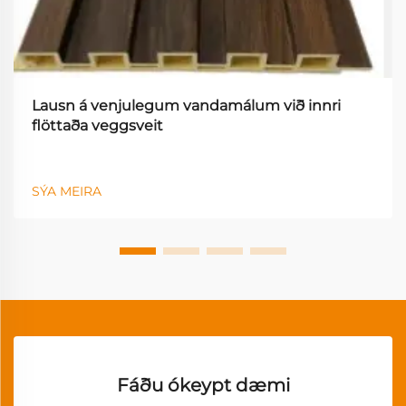
Lausn á venjulegum vandamálum við innri
flöttaða veggsveit
SÝA MEIRA
Fáðu ókeypt dæmi