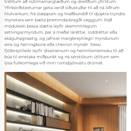
trélitum að nútímamarglæðum og dreifðum yfirlitum.
Yfirborðstexturnar geta verið síðustuðar til að ná öðrum
hlutverkum, frá slæppum og hraðbundið til djúptra tryndra
mynstara sem bæta þremmdarbragði veggjum. Það
móduleski þessa slætra leyfir skemmtilegum
setningarmyndum, þar á meðal láréttar, loddréttar eða
skáguhagnastig, og jafnvel margbreytilegri myndunum
eins og herringbone eða chevron myndir. Þessi
fjölbreytileiki leyfir disainersum og heimilismennsku til að
búa til einstaka miðpunkt og ná sérstökum útlitum sem
lýsa fullkomlega við innri rúmsþjónustu drómet.