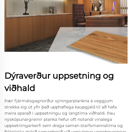
Dýraverður uppsetning og
viðhald
Þær fjármálsgagnorður sýningarplankna á veggjum
strekka sig út yfir það upphaflega kaupgjald til að hafa
meira sparað í uppsetningu og langtíma viðhaldi. Þau
nýsköpunargreinir planka hefur oft notandi vinalega
uppsetningarkerfi sem draga saman starfsmannatíma og
flóknleika mikið samanberið við venjulegar veggbeygingar.