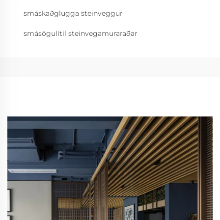
smáskaðglugga steinveggur
smásögulítil steinvegamuraraðar