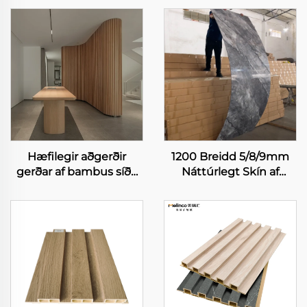
Hæfilegir aðgerðir
1200 Breidd 5/8/9mm
gerðar af bambus síða
Náttúrlegt Skín af
Vatnsþétt og auðvelt að
Marmari
hreinsa innri þjónustu
Bambúsfjöðrum,
veggborð
Kolstjörnu Plata
Veggaborð Með
Málningu Skógarskinn,
Óhnítin Blær