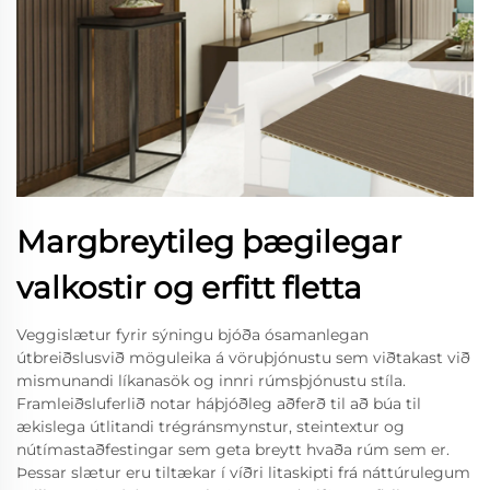
Margbreytileg þægilegar
valkostir og erfitt fletta
Veggislætur fyrir sýningu bjóða ósamanlegan
útbreiðslusvið möguleika á vöruþjónustu sem viðtakast við
mismunandi líkanasök og innri rúmsþjónustu stíla.
Framleiðsluferlið notar háþjóðleg aðferð til að búa til
ækislega útlitandi trégránsmynstur, steintextur og
nútímastaðfestingar sem geta breytt hvaða rúm sem er.
Þessar slætur eru tiltækar í víðri litaskipti frá náttúrulegum