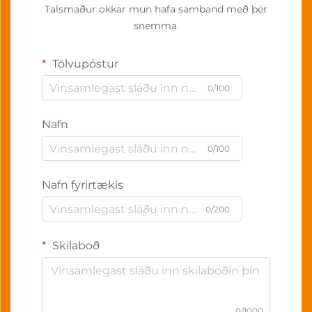
Talsmaður okkar mun hafa samband með þér
snemma.
Tölvupóstur
0/100
Nafn
0/100
Nafn fyrirtækis
0/200
Skilaboð
0/1000