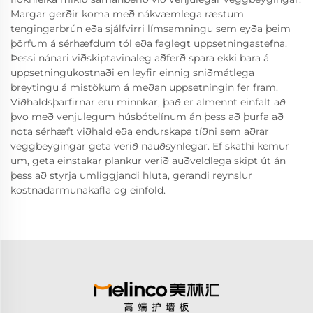
Margar gerðir koma með nákvæmlega ræstum
tengingarbrún eða sjálfvirri límsamningu sem eyða þeim
þörfum á sérhæfdum tól eða faglegt uppsetningastefna.
Þessi nánari viðskiptavinaleg aðferð spara ekki bara á
uppsetningukostnaði en leyfir einnig sniðmátlega
breytingu á mistökum á meðan uppsetningin fer fram.
Viðhaldsþarfirnar eru minnkar, það er almennt einfalt að
þvo með venjulegum húsbótelínum án þess að þurfa að
nota sérhæft viðhald eða endurskapa tíðni sem aðrar
veggbeygingar geta verið nauðsynlegar. Ef skathi kemur
um, geta einstakar plankur verið auðveldlega skipt út án
þess að styrja umliggjandi hluta, gerandi reynslur
kostnadarmunakafla og einföld.