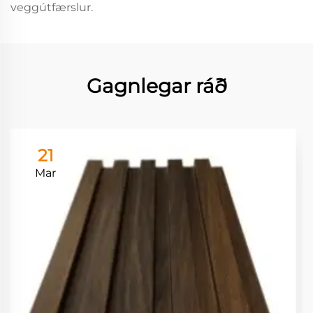
veggútfærslur.
Gagnlegar ráð
21
Mar