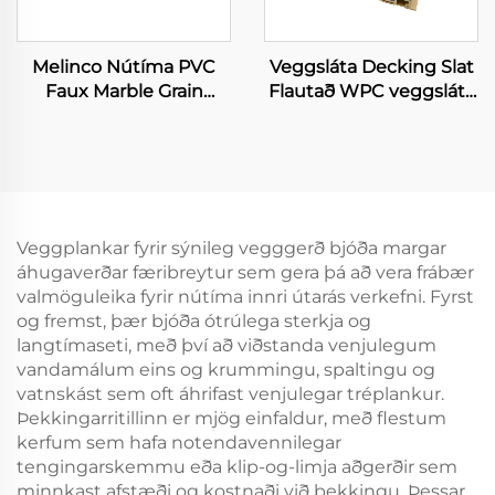
Melinco Nútíma PVC
Veggsláta Decking Slat
Faux Marble Grain
Flautað WPC veggsláta
Panels WPC Steinar
Trégráin samsett 3D
Vegahneind Tómgerð
borð
Plötuhneipp
Vatnsþykkt & Eldþykkt
Innihaldsþróun
Veggplankar fyrir sýnileg vegggerð bjóða margar
áhugaverðar færibreytur sem gera þá að vera frábær
valmöguleika fyrir nútíma innri útarás verkefni. Fyrst
og fremst, þær bjóða ótrúlega sterkja og
langtímaseti, með því að viðstanda venjulegum
vandamálum eins og krummingu, spaltingu og
vatnskást sem oft áhrifast venjulegar tréplankur.
Þekkingarritillinn er mjög einfaldur, með flestum
kerfum sem hafa notendavennilegar
tengingarskemmu eða klip-og-limja aðgerðir sem
minnkast afstæði og kostnaði við þekkingu. Þessar