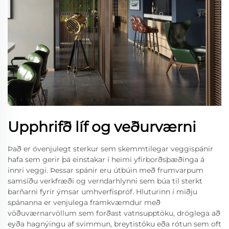
Upphrifð líf og veðurværni
Það er óvenjulegt sterkur sem skemmtilegar veggispánir
hafa sem gerir þá einstakar í heimi yfirborðsþæðinga á
innri veggi. Þessar spánir eru útbúin með frumvarpum
samsíðu verkfræði og verndarhlynni sem búa til sterkt
barñarni fyrir ýmsar umhverfispróf. Hluturinn í miðju
spánanna er venjulega framkvæmdur með
vöðuværnarvöllum sem forðast vatnsupptöku, dröglega að
eyða hagnýingu af svimmun, breytistöku eða rótun sem oft