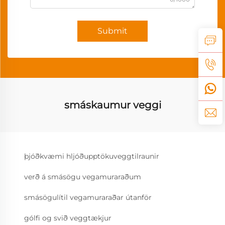
Submit
smáskaumur veggi
þjóðkvæmi hljóðupptökuveggtilraunir
verð á smásögu vegamuraraðum
smásögulítil vegamuraraðar útanför
gólfi og svið veggtækjur