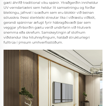
gæti áhrifð traditional viku spánir. Ytraðgerðin inniheldur
UV-verndartækni sem heldur lit samsetningu og forðar
bleikingu, jafnvel í svæðum sem eru blokkir við beinan
sólusskra. Þessi sterkleiki streutar líka í viðræstu viðbót,
gerandi spánirnar æfugt fyrir hábragðsvæði þar sem
veggjar yfirborðin gætu verið undirfarin við hlutverk
snemma eða skrefum. Samskeytingin af stofnum
viðstendur líka hituhreyfingum, haldað strukturlegri
fulltrúa í ýmsum umhverfisstöðum.