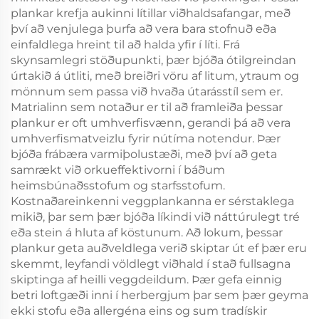
plankar krefja aukinni lítillar viðhaldsafangar, með
því að venjulega þurfa að vera bara stofnuð eða
einfaldlega hreint til að halda yfir í líti. Frá
skynsamlegri stöðupunkti, þær bjóða ótilgreindan
úrtakið á útliti, með breiðri vöru af litum, ytraum og
mönnum sem passa við hvaða útarásstíl sem er.
Matrialinn sem notaður er til að framleiða þessar
plankur er oft umhverfisvænn, gerandi þá að vera
umhverfismatveizlu fyrir nútíma notendur. Þær
bjóða frábæra varmiþolustæði, með því að geta
samrækt við orkueffektivorni í báðum
heimsbúnaðsstofum og starfsstofum.
Kostnaðareinkenni veggplankanna er sérstaklega
mikið, þar sem þær bjóða líkindi við náttúrulegt tré
eða stein á hluta af köstunum. Að lokum, þessar
plankur geta auðveldlega verið skiptar út ef þær eru
skemmt, leyfandi völdlegt viðhald í stað fullsagna
skiptinga af heilli veggdeildum. Þær gefa einnig
betri loftgæði inni í herbergjum þar sem þær geyma
ekki stofu eða allergéna eins og sum tradískir