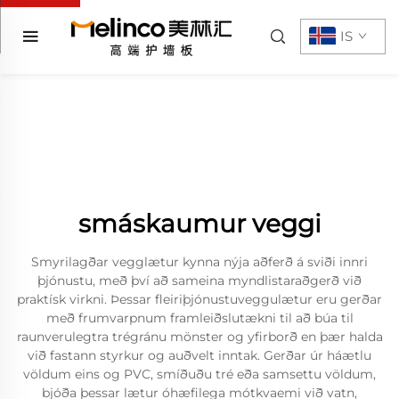
IS
smáskaumur veggi
Smyrilagðar vegglætur kynna nýja aðferð á sviði innri
þjónustu, með því að sameina myndlistaraðgerð við
praktísk virkni. Þessar fleiriþjónustuveggulætur eru gerðar
með frumvarpnum framleiðslutækni til að búa til
raunverulegtra trégránu mönster og yfirborð en þær halda
við fastann styrkur og auðvelt inntak. Gerðar úr háætlu
völdum eins og PVC, smíðuðu tré eða samsettu völdum,
bjóða þessar lætur óhæfilega mótkvaemi við vatn,