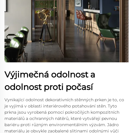
Výjimečná odolnost a
odolnost proti počasí
Vynikající odolnost dekorativních stěnných prken je to, co
je vyjímá v oblasti interiérového potahování stěn. Tyto
prkna jsou vyrobená pomocí pokročilých kompozitních
materiálů a ochranných nátěrů, které vytvářejí pevnou
bariéru proti různým environmentálním výzvám. Jádro
materiálu je obvykle zaobalené slitinami odolnými vůči