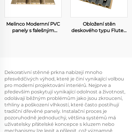
Melinco Modernní PVC
Obložení stěn
panely s falešným
deskového typu Fluted
mramorovým vzorem
WPC stěnné panely s
WPC kamenité
dřevitým vzorem
dekorativní duté desky
integrovaná 3D deska
vodou a ohnivzdorné
interiérní design
Dekorativní stěnné prkna nabízejí mnoho
přesvědčivých výhod, které je činí vynikající volbou
pro moderní projektování interiérů. Nejprve a
především poskytují vynikající odolnost a životnost,
odolávají běžným problémům jako jsou zkroucení,
trhliny a poškození vlhkostí, které často postihují
tradiční dřevěné panely. Instalační proces je
pozoruhodně jednoduchý, většina systémů má
uživatelsky přátelské koncepce s kluzem nebo
mechanismy lze lepit a přilepit, což významně