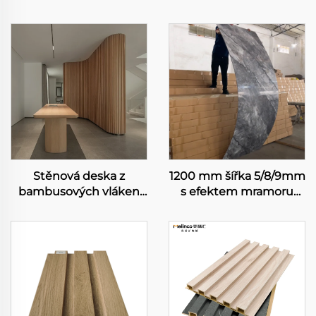
Stěnová deska z
1200 mm šířka 5/8/9mm
bambusových vláken
s efektem mramoru
pro ochranu životního
přirozená bambusová
prostředí Vodouzdolná
vlákna uhlíková skalní
a snadno čistitelná
deska na stěnu s
vnitřní dekorace
nátěrovou vrstvou
stěnová deska
bezstavbové pláty