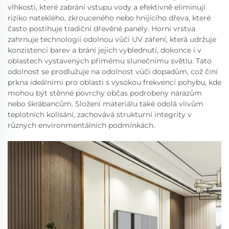
vlhkosti, které zabrání vstupu vody a efektivně eliminují
riziko nateklého, zkrouceného nebo hnijícího dřeva, které
často postihuje tradiční dřevěné panely. Horní vrstva
zahrnuje technologii odolnou vůči UV záření, která udržuje
konzistenci barev a brání jejich vyblednutí, dokonce i v
oblastech vystavených přímému slunečnímu světlu. Tato
odolnost se prodlužuje na odolnost vůči dopadům, což činí
prkna ideálními pro oblasti s vysokou frekvencí pohybu, kde
mohou být stěnné povrchy občas podrobeny nárazům
nebo škrábancům. Složení materiálu také odolá vlivům
teplotních kolísání, zachovává strukturní integrity v
různých environmentálních podmínkách.