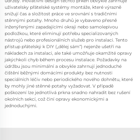
údržby. Inovativní design těchto prken obvykle zahrnuje
uživatelsky přátelské systémy montáže, které výrazně
snižují čas a složitost práce ve srovnání s tradičními
stěnnými potahy. Mnoho druhů je vybaveno přesně
inženýřenými zapadajícími okraji nebo samolepivou
podložkou, které eliminují potřebu specializovaných
nástrojů nebo profesionálních služeb pro instalaci. Tento
přístup přátelský k DIY („dělej sám“) nejenže ušetří na
nákladech za instalaci, ale také umožňuje okamžité opravy
jakýchkoli chyb během procesu instalace. Požadavky na
údržbu jsou minimální a obvykle zahrnují jednoduché
čištění běžnými domácími produkty bez nutnosti
speciálních léčiv nebo periodického nového dohnětu, které
by mohly jiné stěnné potahy vyžadovat. V případě
poškození lze jednotlivá prkna snadno nahradit bez rušení
okolních sekcí, což činí opravy ekonomickými a
jednoduchými.