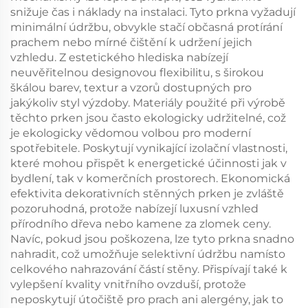
snižuje čas i náklady na instalaci. Tyto prkna vyžadují
minimální údržbu, obvykle stačí občasná protírání
prachem nebo mírné čištění k udržení jejich
vzhledu. Z estetického hlediska nabízejí
neuvěřitelnou designovou flexibilitu, s širokou
škálou barev, textur a vzorů dostupných pro
jakýkoliv styl výzdoby. Materiály použité při výrobě
těchto prken jsou často ekologicky udržitelné, což
je ekologicky vědomou volbou pro moderní
spotřebitele. Poskytují vynikající izolační vlastnosti,
které mohou přispět k energetické účinnosti jak v
bydlení, tak v komerčních prostorech. Ekonomická
efektivita dekorativních stěnných prken je zvláště
pozoruhodná, protože nabízejí luxusní vzhled
přírodního dřeva nebo kamene za zlomek ceny.
Navíc, pokud jsou poškozena, lze tyto prkna snadno
nahradit, což umožňuje selektivní údržbu namísto
celkového nahrazování částí stěny. Přispívají také k
vylepšení kvality vnitřního ovzduší, protože
neposkytují útočiště pro prach ani alergény, jak to