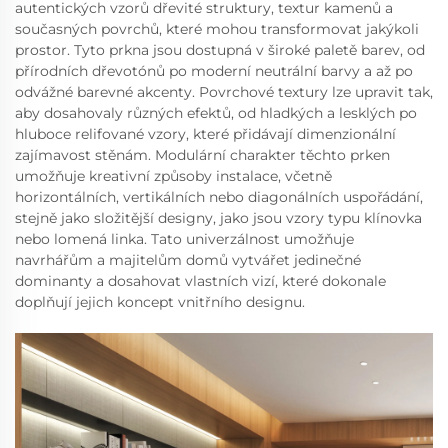
autentických vzorů dřevité struktury, textur kamenů a
současných povrchů, které mohou transformovat jakýkoli
prostor. Tyto prkna jsou dostupná v široké paletě barev, od
přírodních dřevotónů po moderní neutrální barvy a až po
odvážné barevné akcenty. Povrchové textury lze upravit tak,
aby dosahovaly různých efektů, od hladkých a lesklých po
hluboce relifované vzory, které přidávají dimenzionální
zajímavost stěnám. Modulární charakter těchto prken
umožňuje kreativní způsoby instalace, včetně
horizontálních, vertikálních nebo diagonálních uspořádání,
stejně jako složitější designy, jako jsou vzory typu klínovka
nebo lomená linka. Tato univerzálnost umožňuje
navrhářům a majitelům domů vytvářet jedinečné
dominanty a dosahovat vlastních vizí, které dokonale
doplňují jejich koncept vnitřního designu.