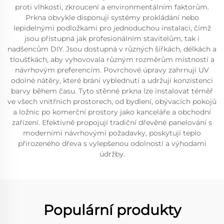
proti vlhkosti, zkroucení a environmentálním faktorům.
Prkna obvykle disponují systémy prokládání nebo
lepidelnými podložkami pro jednoduchou instalaci, čímž
jsou přístupná jak profesionálním stavitelům, tak i
nadšencům DIY. Jsou dostupná v různých šířkách, délkách a
tloušťkách, aby vyhovovala různým rozměrům místností a
návrhovým preferencím. Povrchové úpravy zahrnují UV
odolné nátěry, které brání vyblednutí a udržují konzistenci
barvy během času. Tyto stěnné prkna lze instalovat téměř
ve všech vnitřních prostorech, od bydlení, obývacích pokojů
a ložnic po komerční prostory jako kanceláře a obchodní
zařízení. Efektivně propojují tradiční dřevěné panelování s
moderními návrhovými požadavky, poskytují teplo
přirozeného dřeva s vylepšenou odolností a výhodami
údržby.
Populární produkty