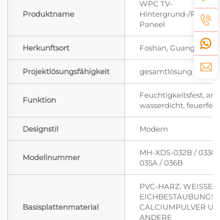
WPC TV-
Produktname
Hintergrund-/Rückw
Paneel
Herkunftsort
Foshan, Guangdong 
Projektlösungsfähigkeit
gesamtlösung für Pro
Feuchtigkeitsfest, anti
Funktion
wasserdicht, feuerfest
Designstil
Modern
MH-XDS-032B / 033C /
Modellnummer
035A / 036B
PVC-HARZ, WEISSES
EICHBESTÄUBUNGSP
Basisplattenmaterial
CALCIUMPULVER U
ANDERE