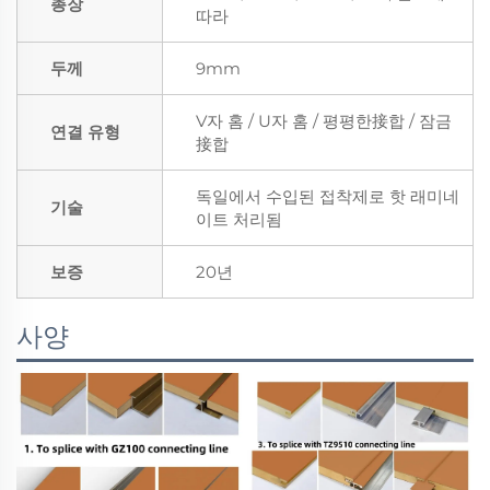
총장
따라
두께
9mm
V자 홈 / U자 홈 / 평평한接합 / 잠금
연결 유형
接합
독일에서 수입된 접착제로 핫 래미네
기술
이트 처리됨
보증
20년
사양