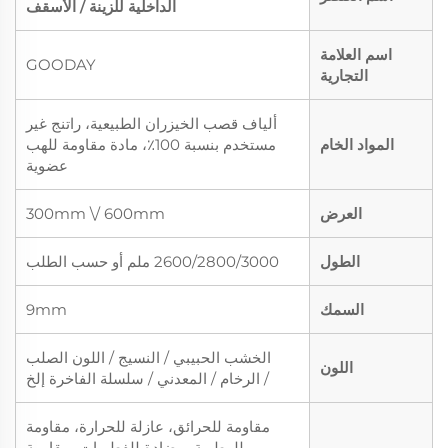
الداخلية للزينة / الأسقف
اسم العلامة
GOODAY
التجارية
ألياف قصب الخيزران الطبيعية، راتنج غير
المواد الخام
مستخدم بنسبة 100٪، مادة مقاومة للهب
عضوية
العرض
300mm \/ 600mm
الطول
2600/2800/3000 ملم أو حسب الطلب
السمك
9mm
الخشب الحبيبي / النسيج / اللون الصلب
اللون
/ الرخام / المعدني / سلسلة الفاخرة إلخ
مقاومة للحرائق، عازلة للحرارة، مقاومة
للرطوبة، مضادة للفطريات، مقاومة