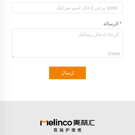
0/200
الرسالة
0/1000
إرسال