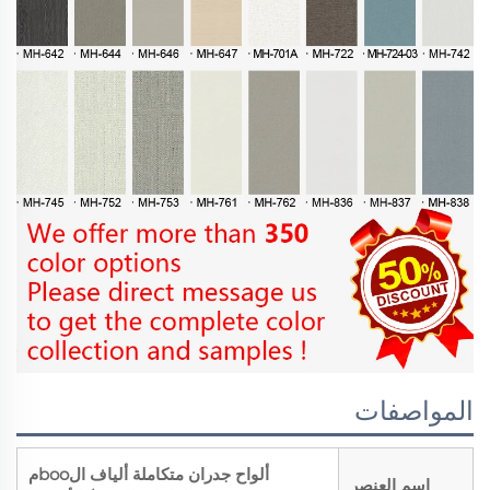
المواصفات
ألواح جدران متكاملة ألياف الbooم
اسم العنصر