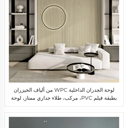
لوحة الجدران الداخلية WPC من ألياف الخيزران
بطبقة فيلم PVC، مركب، طلاء جداري ممتاز، لوحة
جدار مموجة