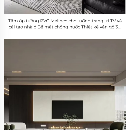
Tấm ốp tường PVC Melinco cho tường trang trí TV và
cải tạo nhà ở Bề mặt chống nước Thiết kế vân gỗ 3D
Dễ lắp đặt Trang trí tường hiện đại