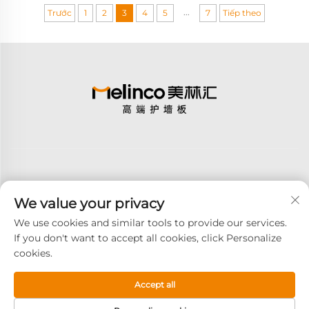
...
Trước
1
2
3
4
5
7
Tiếp theo
We value your privacy
Đăng ký
We use cookies and similar tools to provide our services.
If you don't want to accept all cookies, click Personalize
cookies.
Bản quyền © 2026 GOODAY ADVANCED MATERIALS CO.,LTD. Tất cả
các quyền được bảo lưu -
Chính sách bảo mật
Accept all