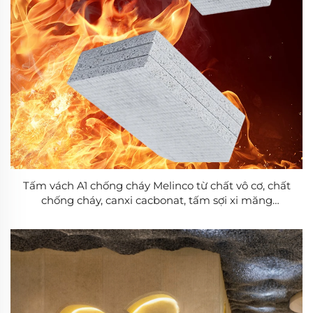
Tấm vách A1 chống cháy Melinco từ chất vô cơ, chất
chống cháy, canxi cacbonat, tấm sợi xi măng
6mm/8mm