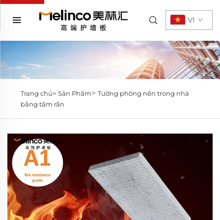
VI
>
Trang chủ>
Sản Phẩm
Tường phông nền trong nhà
bằng tấm rắn