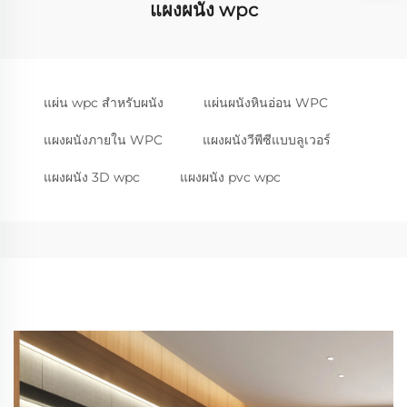
แผงผนัง wpc
แผ่น wpc สำหรับผนัง
แผ่นผนังหินอ่อน WPC
แผงผนังภายใน WPC
แผงผนังวีพีซีแบบลูเวอร์
แผงผนัง 3D wpc
แผงผนัง pvc wpc