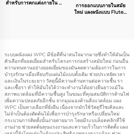
สำหรับการตกแต่งภายใน ดี
การออกแบบภายในสมัย
ไซน์สลัตเว้าสำหรับบ้าน
ใหม่ แผงผนังแบบ Fluted
วิลล่า พื้นหลังทีวี กันน้ำ ใช้
Great Wall สำหรับ
งานได้ในห้องนั่งเล่น
ภายนอก กระดานกริล
WPC วัสดุหุ้มผนังกันน้ำและ
ทนไฟสำหรับห้องนั่งเล่น
ระบบผนังแผง WPC มีข้อดีที่น่าสนใจมากมายซึ่งทำให้มันเป็น
ตัวเลือกที่ยอดเยี่ยมสำหรับโครงการก่อสร้างสมัยใหม่ ก่อนอื่น
ความทนทานอย่างยอดเยี่ยมของมันลดความต้องการในการ
บำรุงรักษาเมื่อเทียบกับแผ่นไม้แบบดั้งเดิม ช่วยประหยัดเวลา
และเงินในระยะยาว วัสดุนี้มีความต้านทานต่อความชื้น รา
และเชื้อรา ทำให้มั่นใจได้ว่าจะทำงานได้อย่างยืนยาวแม้ใน
สภาพแวดล้อมที่มีความชื้นสูง ในขณะที่คุณสมบัติการต้านไฟ
เพิ่มความปลอดภัยอีกชั้น จากมุมมองด้านสิ่งแวดล้อม แผง
WPC เป็นทางเลือกที่ยั่งยืน เนื่องจากมักใช้วัสดุรีไซเคิลและ
ไม่จำเป็นต้องตัดต้นไม้เพื่อการบำรุงรักษาหรือเปลี่ยนใหม่
กระบวนการติดตั้งนั้นง่ายดายมาก โดยมีระบบล็อคคลิกที่ใช้
งานง่าย ช่วยลดต้นทุนแรงงานและความเร็วในการติดตั้ง แผง
เหล่านี้ยังโดดเด่นในด้านประสิทธิภาพทางความร้อน ช่วย