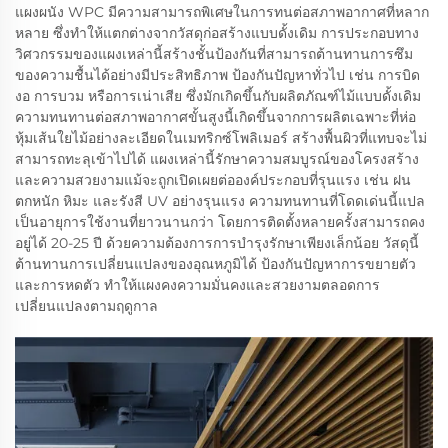
แผงผนัง WPC มีความสามารถพิเศษในการทนต่อสภาพอากาศที่หลาก
หลาย ซึ่งทำให้แตกต่างจากวัสดุก่อสร้างแบบดั้งเดิม การประกอบทาง
วิศวกรรมของแผงเหล่านี้สร้างชั้นป้องกันที่สามารถต้านทานการซึม
ของความชื้นได้อย่างมีประสิทธิภาพ ป้องกันปัญหาทั่วไป เช่น การบิด
งอ การบวม หรือการเน่าเสีย ซึ่งมักเกิดขึ้นกับผลิตภัณฑ์ไม้แบบดั้งเดิม
ความทนทานต่อสภาพอากาศขั้นสูงนี้เกิดขึ้นจากการผลิตเฉพาะที่ห่อ
หุ้มเส้นใยไม้อย่างละเอียดในเมทริกซ์โพลิเมอร์ สร้างพื้นผิวที่แทบจะไม่
สามารถทะลุเข้าไปได้ แผงเหล่านี้รักษาความสมบูรณ์ของโครงสร้าง
และความสวยงามแม้จะถูกเปิดเผยต่อองค์ประกอบที่รุนแรง เช่น ฝน
ตกหนัก หิมะ และรังสี UV อย่างรุนแรง ความทนทานที่โดดเด่นนี้แปล
เป็นอายุการใช้งานที่ยาวนานกว่า โดยการติดตั้งหลายครั้งสามารถคง
อยู่ได้ 20-25 ปี ด้วยความต้องการการบำรุงรักษาเพียงเล็กน้อย วัสดุนี้
ต้านทานการเปลี่ยนแปลงของอุณหภูมิได้ ป้องกันปัญหาการขยายตัว
และการหดตัว ทำให้แผงคงความมั่นคงและสวยงามตลอดการ
เปลี่ยนแปลงตามฤดูกาล