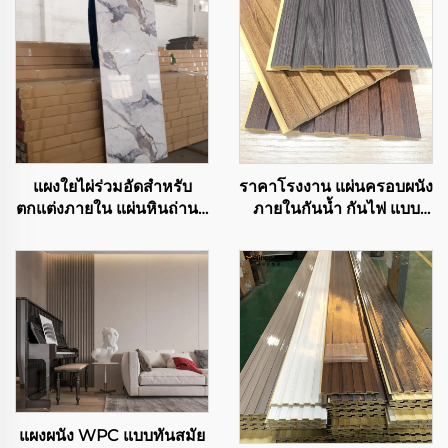
แผงใยไผ่ร่วมอัดสำหรับ
ราคาโรงงาน แผ่นครอบผนัง
ตกแต่งภายใน แผ่นหินถ่านที่
ภายในกันน้ำ กันไฟ แบบ
ยืดหยุ่น แผ่นไม้ถ่านไผ้ แผ่น
WPC ลอนศิลปะ แผ่นลอน
พลาสติกแบบแผ่น
หรูสำหรับตกแต่งผนังในบ้าน
แผงผนัง WPC แบบทันสมัย