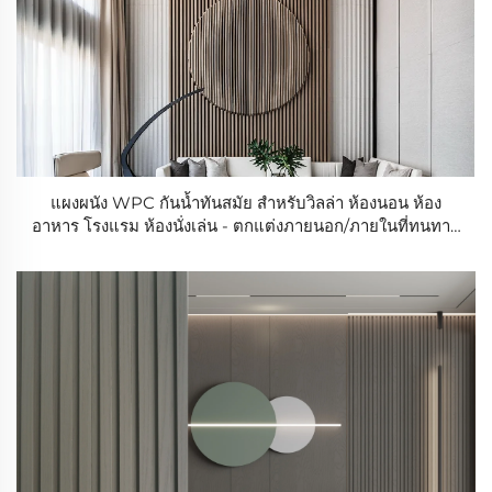
แผงผนัง WPC กันน้ำทันสมัย สำหรับวิลล่า ห้องนอน ห้อง
อาหาร โรงแรม ห้องนั่งเล่น - ตกแต่งภายนอก/ภายในที่ทนทาน
ดีไซน์กราฟิก