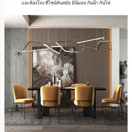
และห้องโถง ดีไซน์ทันสมัย มินิมอล กันน้ำ กันไฟ