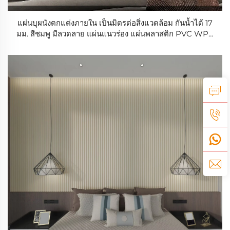
แผ่นบุผนังตกแต่งภายใน เป็นมิตรต่อสิ่งแวดล้อม กันน้ำได้ 17
มม. สีชมพู มีลวดลาย แผ่นแนวร่อง แผ่นพลาสติก PVC WPC
แผ่นผนัง