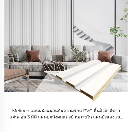
Melinco แผ่นผนังฉนวนกันความร้อน PVC พื้นผิวผ้าสีขาว
แผ่นลอน 3 มิติ แผ่นบุผนังตกแต่งบ้านภายใน แผ่นบังแสงแนว
ตั้งภายใน