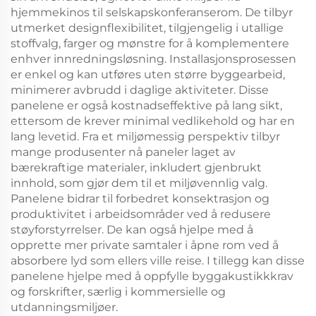
hjemmekinos til selskapskonferanserom. De tilbyr
utmerket designflexibilitet, tilgjengelig i utallige
stoffvalg, farger og mønstre for å komplementere
enhver innredningsløsning. Installasjonsprosessen
er enkel og kan utføres uten større byggearbeid,
minimerer avbrudd i daglige aktiviteter. Disse
panelene er også kostnadseffektive på lang sikt,
ettersom de krever minimal vedlikehold og har en
lang levetid. Fra et miljømessig perspektiv tilbyr
mange produsenter nå paneler laget av
bærekraftige materialer, inkludert gjenbrukt
innhold, som gjør dem til et miljøvennlig valg.
Panelene bidrar til forbedret konsektrasjon og
produktivitet i arbeidsområder ved å redusere
støyforstyrrelser. De kan også hjelpe med å
opprette mer private samtaler i åpne rom ved å
absorbere lyd som ellers ville reise. I tillegg kan disse
panelene hjelpe med å oppfylle byggakustikkkrav
og forskrifter, særlig i kommersielle og
utdanningsmiljøer.