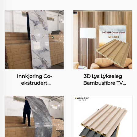
Innkjøring Co-
3D Lys Lykseleg
ekstrudert
Bambusfibre TV
Bambusfibre Panel
Bakvegg Integrasjon
Karbon Skifer
Trærammeverk
Metallsteinplade
Moderne Enkel
Fleksibel
Boligvegg Andre
Bambuskarbon
Panelet
Skogbruk Veneer
Flateplade