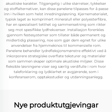
akustiske karakter. Tilgjengelig i ulike størrelser, tykkelser
og stoffalternativer, kan disse panelene tilpasses for å passe
inn i hvilken som helst inredningsløsning. Kjernematerialet,
typisk laget av komprimert mineralull eller polyesterfibre,
har en spesialisert tetthet og sammensetning som rikter
seg mot spesifikke lydfrekvenser. Installasjon forenkles
gjennom festesystemer som tillater både permanent og
midlertidig plassering, noe som gjør dem egnet for ulike
anvendelser fra hjemmekinos til kommersielle rom.
Panelene behandler lydrefleksjonsmønstre effektivt ved å
inkorporere strategiske overflate teksturer og materialer
som sammen skaper optimale akustiske miljøer. Disse
fleksible løsningene viser seg særlig verdifulle i rom hvor
taleforklaring og lydklarhet er avgjørende, som i
konferanserom, opptaksstudier og utdanningsanlegg.
Nye produktutgjevingar