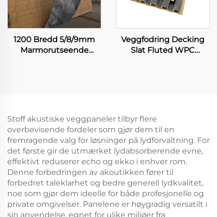
1200 Bredd 5/8/9mm
Veggfodring Decking
Marmorutseende
Slat Fluted WPC
Naturlig Bamsefibre
Veggpaneler
Karbon Steinplate
Trestruktur Integrert
Veggplade Maleri
3D-Board
Overflate Ustoppet Ark
Stoff akustiske veggpaneler tilbyr flere
overbevisende fordeler som gjør dem til en
fremragende valg for løsninger på lydforvaltning. For
det første gir de utmærket lydabsorberende evne,
effektivt reduserer echo og ekko i enhver rom.
Denne forbedringen av akoutikken fører til
forbedret taleklarhet og bedre generell lydkvalitet,
noe som gjør dem ideelle for både profesjonelle og
private omgivelser. Panelene er høygradig versatilt i
sin anvendelse, egnet for ulike miljøer fra