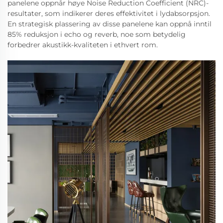
panelene oppnår høye Noise Reduction Coefficient (NRC)-
resultater, som indikerer deres effektivitet i lydabsorpsjon.
En strategisk plassering av disse panelene kan oppnå inntil
85% reduksjon i echo og reverb, noe som betydelig
forbedrer akustikk-kvaliteten i ethvert rom.