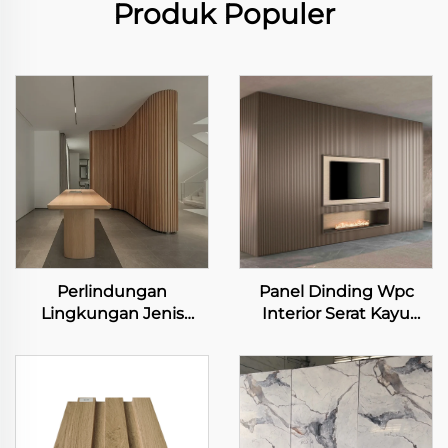
Produk Populer
Perlindungan
Panel Dinding Wpc
Lingkungan Jenis
Interior Serat Kayu
Papan Dinding Serat
Dekorasi Dinding PVC
Bambu Tahan Air dan
Indoor
Mudah Dibersihkan
Dekorasi Dinding
Interior