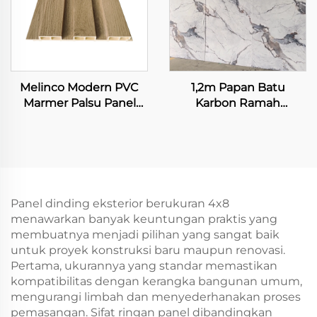
Melinco Modern PVC
1,2m Papan Batu
Marmer Palsu Panel
Karbon Ramah
Butiran WPC Batu
Lingkungan Berkilau
Dinding Dekoratif
Tinggi Marmer
Papan Berongga Tahan
Seamless Fleksibel
Air & Tahan Api Desain
Lembaran Dinding
Interior
Serat Bambu untuk
Panel Dekorasi Interior
Panel dinding eksterior berukuran 4x8
menawarkan banyak keuntungan praktis yang
membuatnya menjadi pilihan yang sangat baik
untuk proyek konstruksi baru maupun renovasi.
Pertama, ukurannya yang standar memastikan
kompatibilitas dengan kerangka bangunan umum,
mengurangi limbah dan menyederhanakan proses
pemasangan. Sifat ringan panel dibandingkan