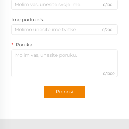
0/100
Ime poduzeća
0/200
Poruka
0/1000
Prenosi