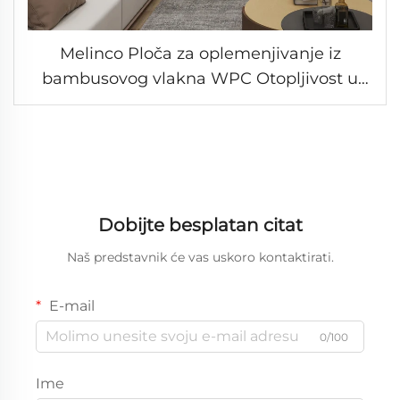
Melinco Ploča za oplemenjivanje iz
bambusovog vlakna WPC Otopljivost u
vodi Trajan unutrašnji panel za zid Ribljeni
panel WPC PVC panels za zid
Dobijte besplatan citat
Naš predstavnik će vas uskoro kontaktirati.
E-mail
0/100
Ime