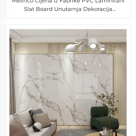
Melinco Cijena iz Fabrike PVC Laminirani
Slat Board Unutarnja Dekoracija
Vodootporni WPC Boards Unutarnji Dizajn
Fluted Zidni Paneli