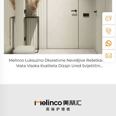
Melinco Luksuzno Dkorativne Nevidljive Rešetkaste
Vrata Visoka Kvaliteta Dizajn Ured Svijetlični
Restoran Nevidljiva Vratna Pregradica