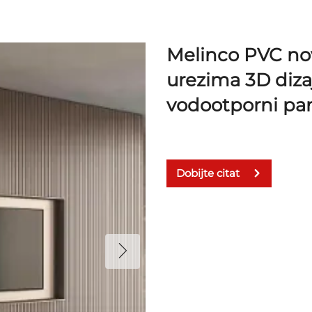
Melinco PVC novi
urezima 3D diza
vodootporni pane
Dobijte citat