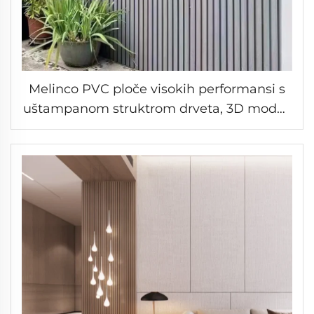
Melinco PVC ploče visokih performansi s
uštampanom struktrom drveta, 3D model,
za vanjsku dekoraciju zida otpornu na UV
zrake