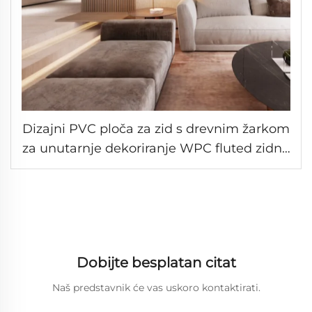
Dizajni PVC ploča za zid s drevnim žarkom
za unutarnje dekoriranje WPC fluted zidna
ploča 3D drevno ogrtački stub
Dobijte besplatan citat
Naš predstavnik će vas uskoro kontaktirati.