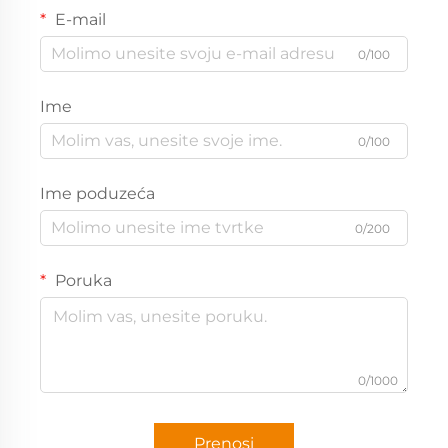
E-mail
0/100
Ime
0/100
Ime poduzeća
0/200
Poruka
0/1000
Prenosi