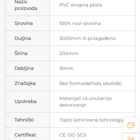
Naziv
PVC stropna ploča
proizvoda
Sirovina
100% novi sirovina
Duljina
3000mm ili prilagođeno
Širina
204mm
Debljina
16mm
Značajka
Bez formaldehida, ekološki
Materijali za unutarnje
Upotreba
dekoriranje
Tehnički
Toplo laminirana tehnologija
Certifikat
CE ISO SGS