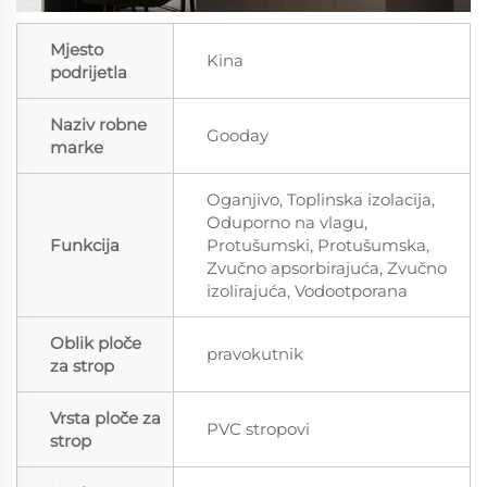
Mjesto
Kina
podrijetla
Naziv robne
Gooday
marke
Oganjivo, Toplinska izolacija,
Oduporno na vlagu,
Funkcija
Protušumski, Protušumska,
Zvučno apsorbirajuća, Zvučno
izolirajuća, Vodootporana
Oblik ploče
pravokutnik
za strop
Vrsta ploče za
PVC stropovi
strop