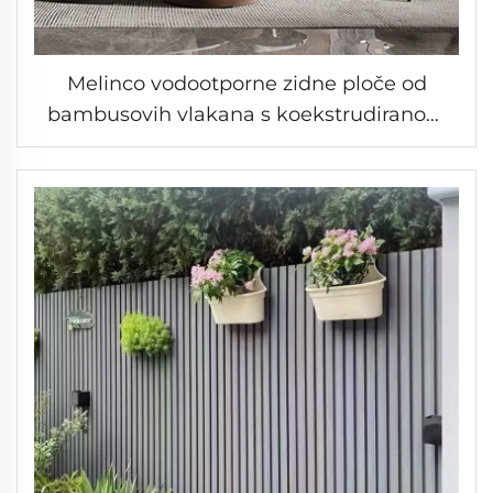
Melinco vodootporne zidne ploče od
bambusovih vlakana s koekstrudiranom
površinom, furnir drva, savitljive WPC
čvrste ploče za unutarnju dekoraciju