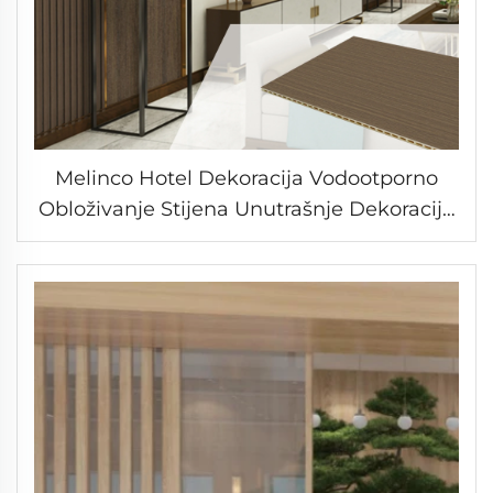
Melinco Hotel Dekoracija Vodootporno
Obloživanje Stijena Unutrašnje Dekoracije
Stijene WPC Ploče Bambus Drevljana
Folija Panela za Dnevnu Sobu