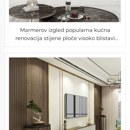
Marmerov izgled popularna kućna
renovacija stijene ploče visoko blistavi
efekt teksture PET film WPC stijenčić
čvrste ploče