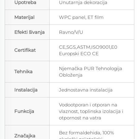
Upotreba
Unutarnja dekoracija
Materijal
WPC panel, ET film
Efekti šivanja
Ravno/V/U
CE,SGS,ASTM,ISO9001,E0
Certifikat
Europski ECO CE
Njemačka PUR Tehnologija
Tehnika
Obloženja
Instalacija
Jednostavna instalacija
Vodootporan i otporan na
Funkcija
vlaznost, toplinska izolacija i
otpornost na vatra
Bez formaldehida, 100%
Značajka