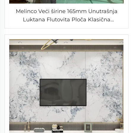
Melinco Veći širine 165mm Unutrašnja
Luktana Flutovita Ploča Klasična
Elegantska Tamno Plava Unutrašnja Ploča
od Bambusovih Vlakna za Zid