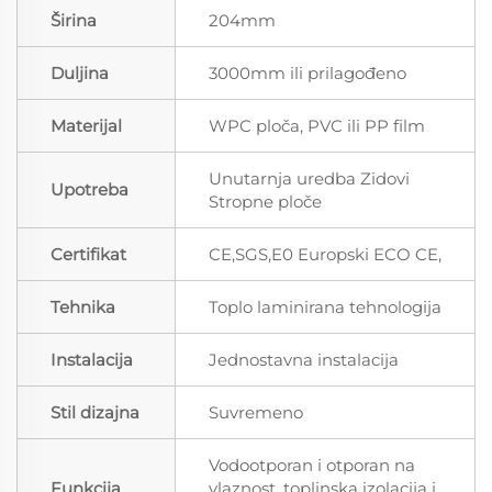
Širina
204mm
Duljina
3000mm ili prilagođeno
Materijal
WPC ploča, PVC ili PP film
Unutarnja uredba Zidovi
Upotreba
Stropne ploče
Certifikat
CE,SGS,E0 Europski ECO CE,
Tehnika
Toplo laminirana tehnologija
Instalacija
Jednostavna instalacija
Stil dizajna
Suvremeno
Vodootporan i otporan na
Funkcija
vlaznost, toplinska izolacija i