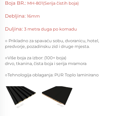
Boja BR.:
MH-801(Serija čistih boja)
Debljina:
16mm
Duljina:
3 metra duga po komadu
○ Prikladno za spavaću sobu, dvoranicu, hotel,
predvorje, pozadinsku zid i druge mjesta.
○Više boja za izbor:
(100+ boja)
drvo, tkanina, čista boja i serija mramora
○Tehnologija oblaganja: PUR Toplo
laminirano