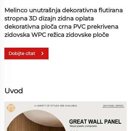
Melinco unutrašnja dekorativna flutirana
stropna 3D dizajn zidna oplata
dekorativna ploča crna PVC prekrivena
zidovska WPC režica zidovske ploče
Dobijte citat
Uvod