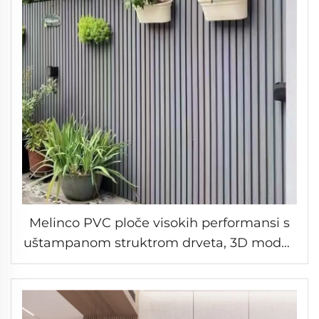
Melinco PVC ploče visokih performansi s
uštampanom struktrom drveta, 3D model,
za vanjsku dekoraciju zida otpornu na UV
zrake