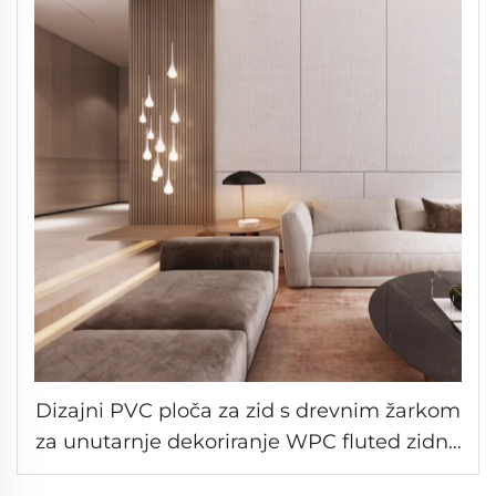
Dizajni PVC ploča za zid s drevnim žarkom
za unutarnje dekoriranje WPC fluted zidna
ploča 3D drevno ogrtački stub