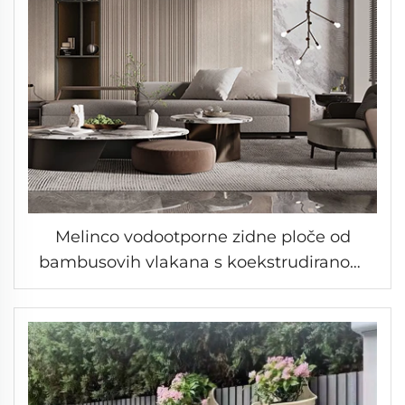
Melinco vodootporne zidne ploče od
bambusovih vlakana s koekstrudiranom
površinom, furnir drva, savitljive WPC
čvrste ploče za unutarnju dekoraciju