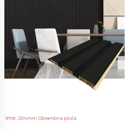
Ime:
204mm Obrambna ploča