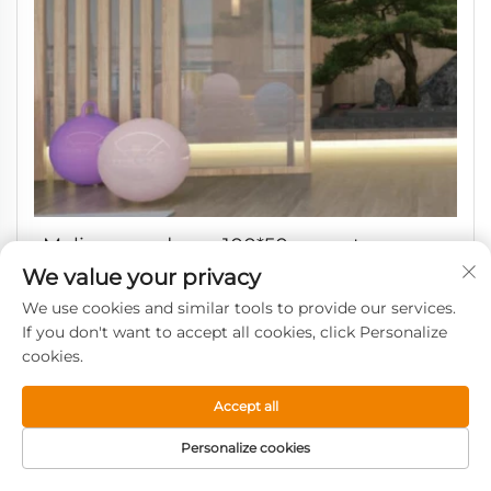
Melinco moderna 100*50 mm otporna na
truljenje WPC PVC kvadratna cijev za
We value your privacy
pregradu za dekoraciju kuće
We use cookies and similar tools to provide our services.
If you don't want to accept all cookies, click Personalize
cookies.
Accept all
Personalize cookies
Dobijte besplatan citat