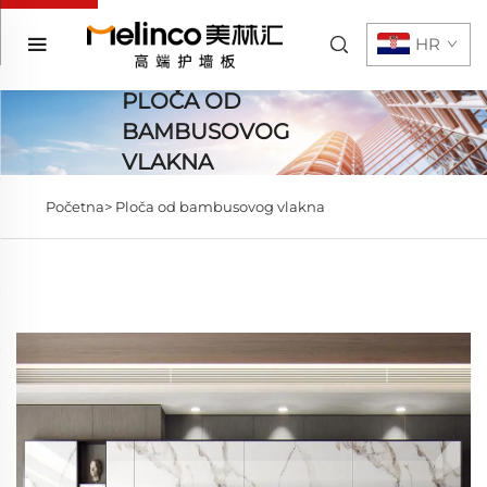
HR
PLOČA OD
BAMBUSOVOG
VLAKNA
Početna>
Ploča od bambusovog vlakna