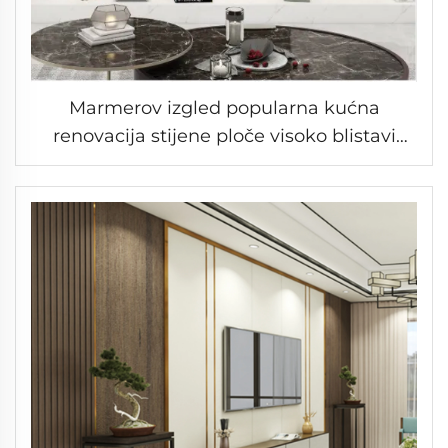
Marmerov izgled popularna kućna
renovacija stijene ploče visoko blistavi
efekt teksture PET film WPC stijenčić
čvrste ploče