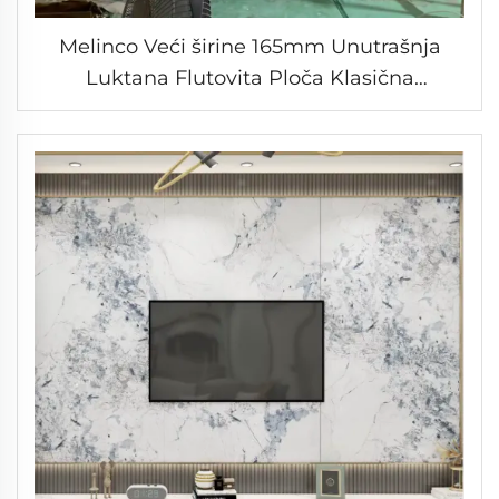
Melinco Veći širine 165mm Unutrašnja
Luktana Flutovita Ploča Klasična
Elegantska Tamno Plava Unutrašnja Ploča
od Bambusovih Vlakna za Zid