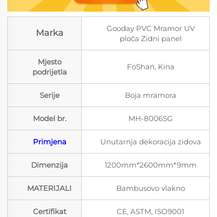
Gooday PVC Mramor UV
Marka
ploča Zidni panel
Mjesto
FoShan, Kina
podrijetla
Serije
Boja mramora
Model br.
MH-8006SG
Primjena
Unutarnja dekoracija zidova
Dimenzija
1200mm*2600mm*9mm
MATERIJALI
Bambusovo vlakno
Certifikat
CE, ASTM, ISO9001