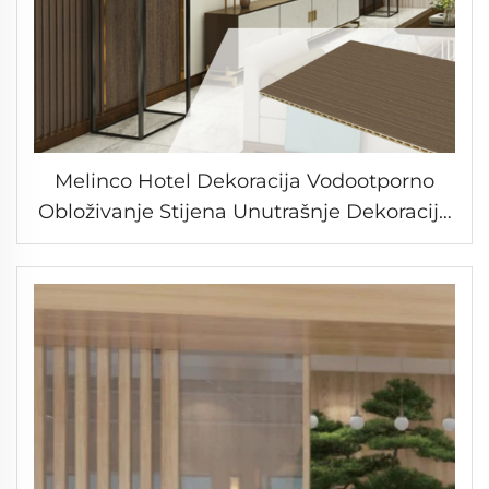
Melinco Hotel Dekoracija Vodootporno
Obloživanje Stijena Unutrašnje Dekoracije
Stijene WPC Ploče Bambus Drevljana
Folija Panela za Dnevnu Sobu