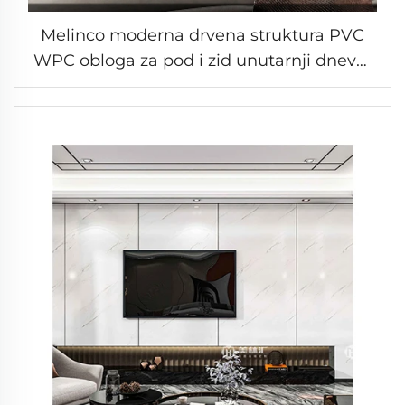
Melinco moderna drvena struktura PVC
WPC obloga za pod i zid unutarnji dnevni
boravak hotel/stan ploča za zid vruća
dekoracija zida