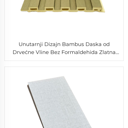
Unutarnji Dizajn Bambus Daska od
Drvećne Vline Bez Formaldehida Zlatna
Boja Metalna Površina Prazna Daska od
Drvećne-Plastične Panorama