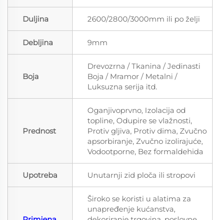
Duljina
2600/2800/3000mm ili po želji
Debljina
9mm
Drevozrna / Tkanina / Jedinasti
Boja
Boja / Mramor / Metalni /
Luksuzna serija itd.
Oganjivoprvno, Izolacija od
topline, Odupire se vlažnosti,
Prednost
Protiv gljiva, Protiv dima, Zvučno
apsorbiranje, Zvučno izolirajuće,
Vodootporne, Bez formaldehida
Upotreba
Unutarnji zid ploča ili stropovi
Široko se koristi u alatima za
unapređenje kućanstva,
Primjena
dekoriranje trgovina, poslovne