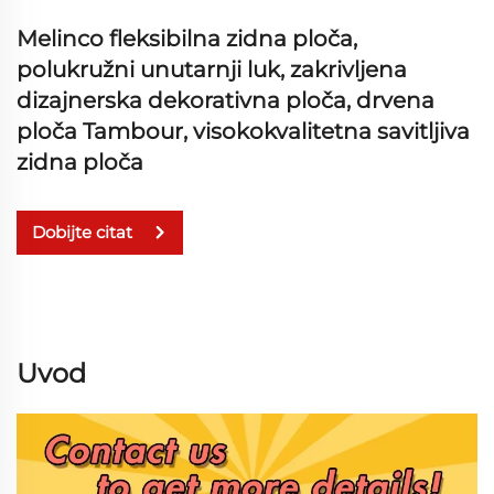
Melinco fleksibilna zidna ploča,
polukružni unutarnji luk, zakrivljena
dizajnerska dekorativna ploča, drvena
ploča Tambour, visokokvalitetna savitljiva
zidna ploča
Dobijte citat
Uvod