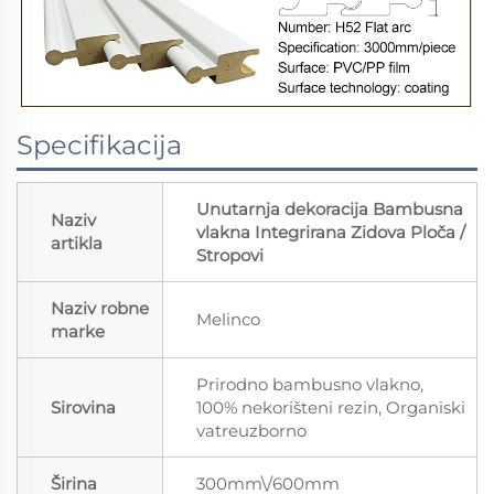
Specifikacija
Unutarnja dekoracija Bambusna
Naziv
vlakna Integrirana Zidova Ploča /
artikla
Stropovi
Naziv robne
Melinco
marke
Prirodno bambusno vlakno,
Sirovina
100% nekorišteni rezin, Organiski
vatreuzborno
Širina
300mm\/600mm