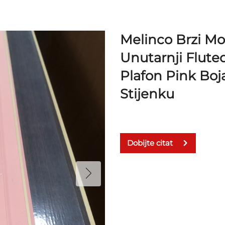
Melinco Brzi M
Unutarnji Flute
Plafon Pink Boja
Stijenku
Dobijte citat