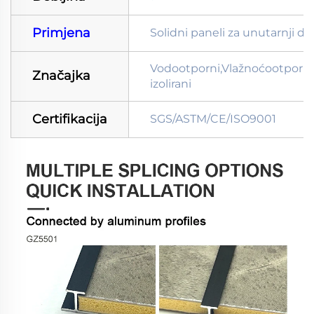
Primjena
Solidni paneli za unutarnji de
Vodootporni,Vlažnoćootporni
Značajka
izolirani
Certifikacija
SGS/ASTM/CE/ISO9001