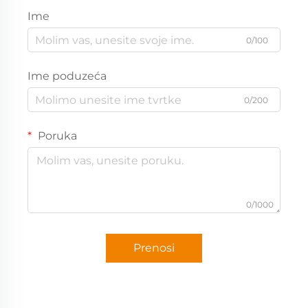
Ime
0/100
Ime poduzeća
0/200
Poruka
0/1000
Prenosi