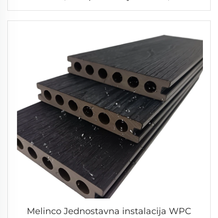
sustav s teksturiranom površinom, rješenje
za dekorativne ploče u spavaćoj sobi
Melinco Jednostavna instalacija WPC