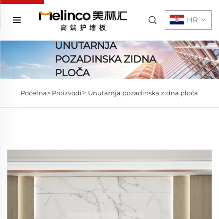
HR
UNUTARNJA
POZADINSKA ZIDNA
PLOČA
>
Početna>
Proizvodi
Unutarnja pozadinska zidna ploča