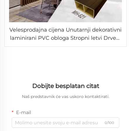
Velesprodajna cijena Unutarnji dekorativni
laminirani PVC obloga Stropni letvi Drveni
kvadratni cijev WPC šuplja kolona Zidna
ploča
Dobijte besplatan citat
Naš predstavnik će vas uskoro kontaktirati.
E-mail
0/100