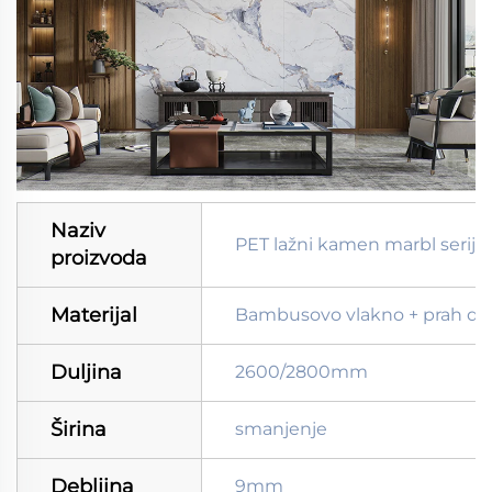
Naziv
PET lažni kamen marbl serije
proizvoda
Materijal
Bambusovo vlakno + prah drv
Duljina
2600/2800mm
Širina
smanjenje
Debljina
9mm