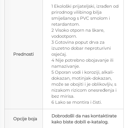
1 Ekološki prijateljski, izrađen od
prirodnog vilibinog bilja
smiješanog s PVC smolom i
retardantom.
2 Visoko otporn na škare,
vodootporn.
3 Gotovina poput drva za
izuzetno dobar neproturivni
Prednosti
osjećaj.
4 Nije potrebno obojavanje ili
namazivanje.
5 Oporan vodi i koroziji, alkali-
dokazan, motinjak-dokazan,
može se obojiti i je oblikovljiv, s
nizakom rizicom onesređenja i
bez mirisa.
6 Lako se montira i čisti.
Dobrodošli da nas kontaktirate
Opcije boja
kako biste dobili e-katalog.