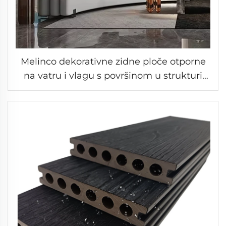
Melinco dekorativne zidne ploče otporne
na vatru i vlagu s površinom u strukturi
drveta, brzo montiranje za hotele, kuće i
uredske objekte