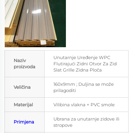
Unutarnje Uređenje WPC
Naziv
Flutirajući Zidni Otvor Za Zid
proizvoda
Slat Grille Zidna Ploča
160x9mm ; Duljina se može
Veličina
prilagoditi
Materijal
Vilibina vlakna + PVC smole
Ubrana za unutarnje zidove ili
Primjena
stropove