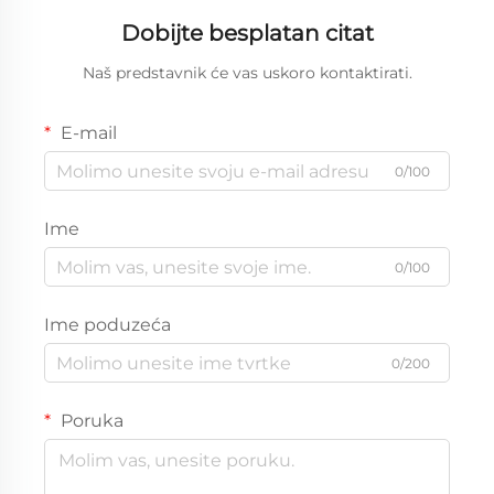
Dobijte besplatan citat
Naš predstavnik će vas uskoro kontaktirati.
E-mail
0/100
Ime
0/100
Ime poduzeća
0/200
Poruka