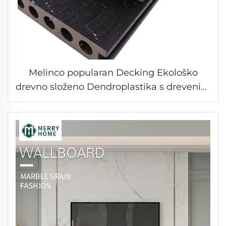
Melinco popularan Decking Ekološko
drevno složeno Dendroplastika s drevenim
žarkom Vanjski WPC Decking Install Fine
Groove Podloga