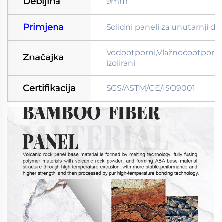
Debljina
9mm
Primjena
Solidni paneli za unutarnji de
Vodootporni,Vlažnoćootporni
Značajka
izolirani
Certifikacija
SGS/ASTM/CE/ISO9001