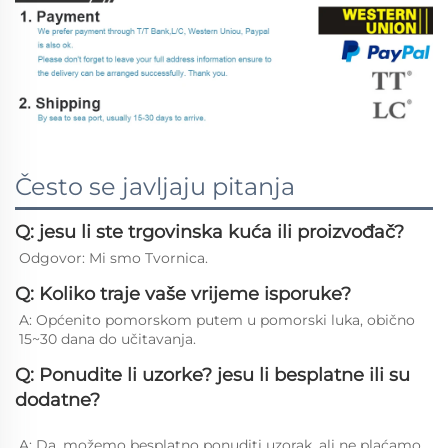
Često se javljaju pitanja
Q: jesu li ste trgovinska kuća ili proizvođač?
Odgovor: Mi smo Tvornica. 
Q: Koliko traje vaše vrijeme isporuke?
A: Općenito pomorskom putem u pomorski luka, obično 
15~30 dana do učitavanja. 
Q: Ponudite li uzorke? jesu li besplatne ili su
dodatne?
A: Da, možemo besplatno ponuditi uzorak, ali ne plaćamo 