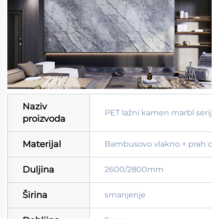
Naziv
PET lažni kamen marbl serije
proizvoda
Materijal
Bambusovo vlakno + prah drv
Duljina
2600/2800mm
Širina
smanjenje