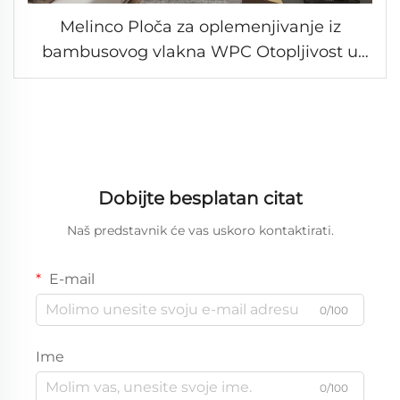
Melinco Ploča za oplemenjivanje iz
bambusovog vlakna WPC Otopljivost u
vodi Trajan unutrašnji panel za zid Ribljeni
panel WPC PVC panels za zid
Dobijte besplatan citat
Naš predstavnik će vas uskoro kontaktirati.
E-mail
0/100
Ime
0/100