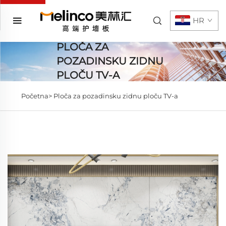
HR
PLOČA ZA
POZADINSKU ZIDNU
PLOČU TV-A
Početna>
Ploča za pozadinsku zidnu ploču TV-a