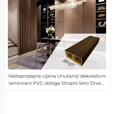
Velesprodajna cijena Unutarnji dekorativni
laminirani PVC obloga Stropni letvi Drveni
kvadratni cijev WPC šuplja kolona Zidna
ploča