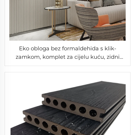
Eko obloga bez formaldehida s klik-
zamkom, komplet za cijelu kuću, zidni
sustav s teksturiranom površinom, rješenje
za dekorativne ploče u spavaćoj sobi