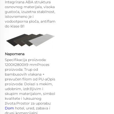
Integrirana ABA struktura 
osnovnog materijala, visoka 
gustoća, izuzetna stabilnost, 
istovremeno je i 
vodootporna ploča, antiflam 
do klase B1 
Napomena   
Specifikacija proizvoda: 
1200X2800X9 mmProces 
proizvoda: Trup od 
bambusovih vlakana + 
prevučen filom od PU-aOpis 
proizvoda: Dolazi s mekim, 
udobnim, izdržljivim i 
skupim materijalom, simbol 
kvalitete i luksuznog 
života.Prostor za uporabu: 
Dom 
hotel, ured, zabava i 
drugi komercijalni 