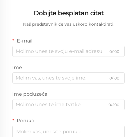
Dobijte besplatan citat
Naš predstavnik će vas uskoro kontaktirati.
E-mail
0/100
Ime
0/100
Ime poduzeća
0/200
Poruka