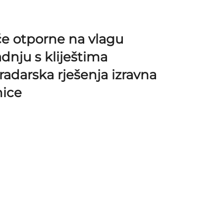
če otporne na vlagu
dnju s kliještima
radarska rješenja izravna
nice