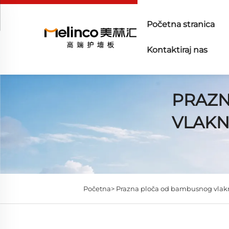
Početna stranica
Kontaktiraj nas
PRAZN
VLAK
Početna>
Prazna ploča od bambusnog vlak