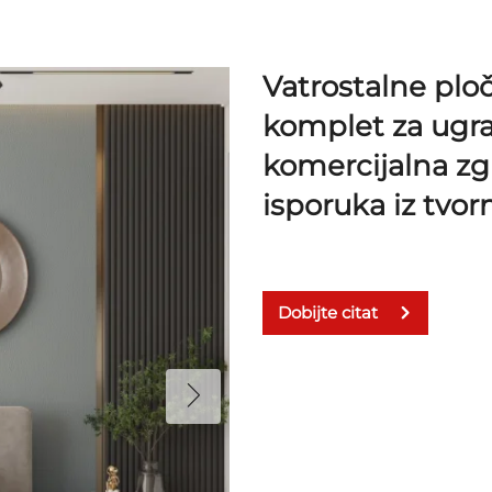
Vatrostalne plo
komplet za ugra
komercijalna zg
isporuka iz tvor
Dobijte citat