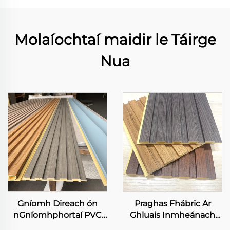
Molaíochtaí maidir le Táirge
Nua
Gníomh Direach ón
Praghas Fhábric Ar
nGníomhphortaí PVC
Ghluais Inmheánach
Fuartháin Chlúdach
Cladding Díomáin