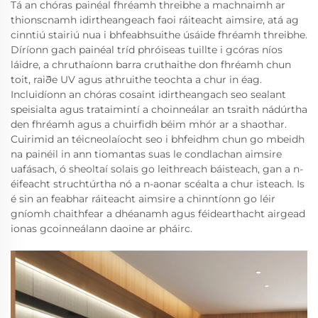
Tá an chóras painéal fhréamh threibhe a machnaimh ar
thionscnamh idirtheangeach faoi ráiteacht aimsire, atá ag
cinntiú stairiú nua i bhfeabhsuithe úsáide fhréamh threibhe.
Díríonn gach painéal tríd phróiseas tuillte i gcóras níos
láidre, a chruthaíonn barra cruthaithe don fhréamh chun
toit, raiðe UV agus athruithe teochta a chur in éag.
Incluidíonn an chóras cosaint idirtheangach seo sealant
speisialta agus trataimintí a choinneálar an tsraith nádúrtha
den fhréamh agus a chuirfidh béim mhór ar a shaothar.
Cuirimid an téicneolaíocht seo i bhfeidhm chun go mbeidh
na painéil in ann tiomantas suas le condlachan aimsire
uafásach, ó sheoltaí solais go leithreach báisteach, gan a n-
éifeacht struchtúrtha nó a n-aonar scéalta a chur isteach. Is
é sin an feabhar ráiteacht aimsire a chinntíonn go léir
gníomh chaithfear a dhéanamh agus féidearthacht airgead
ionas gcoinneálann daoine ar pháirc.