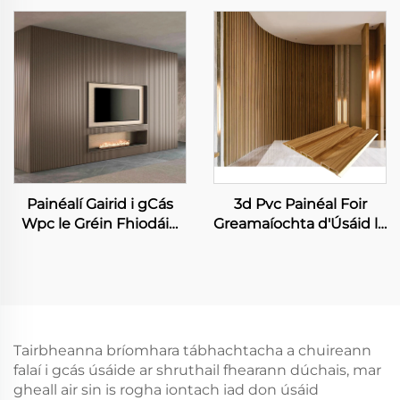
Choigeal 3D Flúitithe
Fhógartha
Painéal Décor Inniu
Idirtheangach WPC
WPC Grille Céim Ar
Ealaín Louver Cúlra
Aghaidh Ealaíona
Luxe Design Fluted Slat
Díospóireachta
Painéalí
Painéalí Gairid i gCás
3d Pvc Painéal Foir
Wpc le Gréin Fhiodáin
Greamaíochta d'Úsáid le
do Déanamh ar
hAigne Metal Deck
Díomáin Doirteach Pvc
Decking Bainisteoir
Painéalí Gealaigh
Greamaíochta
Tairbheanna bríomhara tábhachtacha a chuireann
falaí i gcás úsáide ar shruthail fhearann dúchais, mar
gheall air sin is rogha iontach iad don úsáid