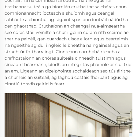
dochair. Tá na comhbearta cothromaithe agus na
brathanna suiteála go hiomlán cruthaithe sa chóras chun
comhionannacht íocteach a shuíomh agus ceangal
sábháilte a chinntiú, ag fágaint spás don íontráil nádúrtha
den ghaorthad. Cruthaíonn an cheangal nua-aimseartha
seo córas stáil veinilte a chur i gcinn cúram rith scéime aer
thar na painéil, gan cuardach uisce a lorg agus beartaimh
na ngaeithe ag dul i ngleic le bheatha na ngaineál agus an
struchtúr fo-tharraingt. Cinnteann comhpháirteacha a
dhífhostaíonn an chóras suiteála cinneadh tuistimh agus
síneadh théarmann, bíodh an integritas pháinnle ar siúl tríd
an am. Ligeann an dízelphointe sochaideach seo tús áirithe
a chur leis an suiteáil, ag laghdú costais fhorbairt agus ag
cinntiú toradh gairid is fearr.