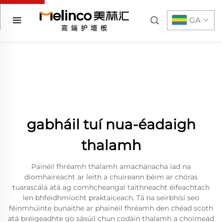
GA
gabháil tuí nua-éadaigh
thalamh
Painéil fhréamh thalamh amachánacha iad na
díomhaireacht ar leith a chuireann béim ar chóras
tuarascála atá ag comhcheangal taithneacht éifeachtach
len bhfeidhmíocht praktaiceach. Tá na seirbhísí seo
féinmhúinte bunaithe ar phainéil fhréamh den chéad scoth
atá bréigeadhte go sásúil chun codáin thalamh a choimeád