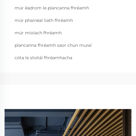
múr éadrom le plancanna fhréamh
múr phainéal liath fhréamh
múr míolach fhréamh
plancanna fhréamh saor chun muraí
cóta le sliotáí fhréamhacha