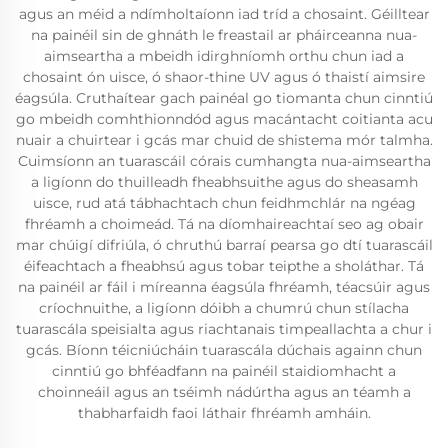
agus an méid a ndímholtaíonn iad tríd a chosaint. Géilltear
na painéil sin de ghnáth le freastail ar pháirceanna nua-
aimseartha a mbeidh idirghníomh orthu chun iad a
chosaint ón uisce, ó shaor-thine UV agus ó thaistí aimsire
éagsúla. Cruthaítear gach painéal go tiomanta chun cinntiú
go mbeidh comhthionndód agus macántacht coitianta acu
nuair a chuirtear i gcás mar chuid de shistema mór talmha.
Cuimsíonn an tuarascáil córais cumhangta nua-aimseartha
a ligíonn do thuilleadh fheabhsuithe agus do sheasamh
uisce, rud atá tábhachtach chun feidhmchlár na ngéag
fhréamh a choimeád. Tá na díomhaireachtaí seo ag obair
mar chúigí difriúla, ó chruthú barraí pearsa go dtí tuarascáil
éifeachtach a fheabhsú agus tobar teipthe a sholáthar. Tá
na painéil ar fáil i míreanna éagsúla fhréamh, téacsúir agus
críochnuithe, a ligíonn dóibh a chumrú chun stílacha
tuarascála speisialta agus riachtanais timpeallachta a chur i
gcás. Bíonn téicniúcháin tuarascála dúchais againn chun
cinntiú go bhféadfann na painéil staidiomhacht a
choinneáil agus an tséimh nádúrtha agus an téamh a
thabharfaidh faoi láthair fhréamh amháin.