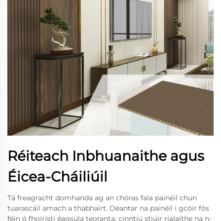
Réiteach Inbhuanaithe agus
Éicea-Cháiliúil
Tá freagracht domhanda ag an chóras fala painéil chun
tuarascáil amach a thabhairt. Déantar na painéil i gcóir fós
féin ó fhoiristí éagsúla teoranta, cinntiú stiúir rialaithe na n-