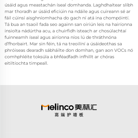
úsáid agus meastachán íseal domhanda. Laghdhaítear slíbh
mar thoradh ar úsáid eficiúin na ndáile agus cuireann sé ar
fáil cúinsí aisghníomhacha do gach ní atá ina chompóintí.
Tá bua an tsaoil fada seo againn san oiriún leis na hairíonna
insiolta nádúrtha acu, a chuirfidh isteach ar chosúlachtaí
fuinneamh íseal agus airíonna níos lú de thráthnóna
d’fhorbairt. Mar sin féin, tá na treoilíní a úsáideothas sa
phróiseas dearadh sábháilte don domhan, gan aon VOCs nó
comhphléite toksúla a bhféadfadh infhillt ar chóras
eitiltíochta timpeall.