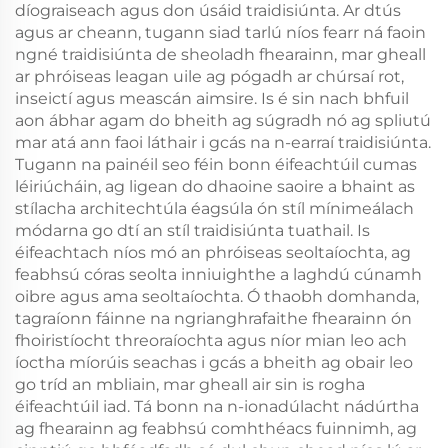
díograiseach agus don úsáid traidisiúnta. Ar dtús
agus ar cheann, tugann siad tarlú níos fearr ná faoin
ngné traidisiúnta de sheoladh fhearainn, mar gheall
ar phróiseas leagan uile ag pógadh ar chúrsaí rot,
inseictí agus meascán aimsire. Is é sin nach bhfuil
aon ábhar agam do bheith ag súgradh nó ag spliutú
mar atá ann faoi láthair i gcás na n-earraí traidisiúnta.
Tugann na painéil seo féin bonn éifeachtúil cumas
léiriúcháin, ag ligean do dhaoine saoire a bhaint as
stílacha architechtúla éagsúla ón stíl mínimeálach
módarna go dtí an stíl traidisiúnta tuathail. Is
éifeachtach níos mó an phróiseas seoltaíochta, ag
feabhsú córas seolta inniuighthe a laghdú cúnamh
oibre agus ama seoltaíochta. Ó thaobh domhanda,
tagraíonn fáinne na ngrianghrafaithe fhearainn ón
fhoiristíocht threoraíochta agus níor mian leo ach
íoctha míorúis seachas i gcás a bheith ag obair leo
go tríd an mbliain, mar gheall air sin is rogha
éifeachtúil iad. Tá bonn na n-ionadúlacht nádúrtha
ag fhearainn ag feabhsú comhthéacs fuinnimh, ag