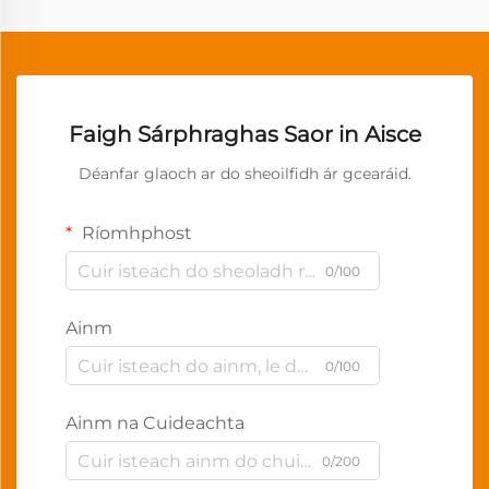
Faigh Sárphraghas Saor in Aisce
Déanfar glaoch ar do sheoilfidh ár gcearáid.
Ríomhphost
0/100
Ainm
0/100
Ainm na Cuideachta
0/200