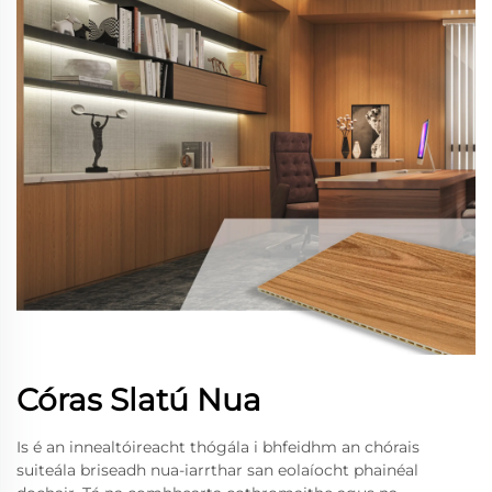
Córas Slatú Nua
Is é an innealtóireacht thógála i bhfeidhm an chórais
suiteála briseadh nua-iarrthar san eolaíocht phainéal