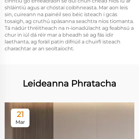
cinntiú go bhféadfadh sé dul chun chead níos lú ar
shláintiú agus ar chóstaí coibhneasta. Mar aon leis
sin, cuireann na painéil seo béic isteach i gcás
tosaigh, ag cruthú spásanna seachtra níos tiomanta.
Tá nádúr thréitheach na n-ionadúlacht ag feabhsú a
chur in iúl dá réir mar a bheadh sé ag fás idir
laethanta, ag foráil patín difriúil a chuirfí isteach
charachtar ar an seoltaíocht.
Leideanna Phratacha
21
Mar