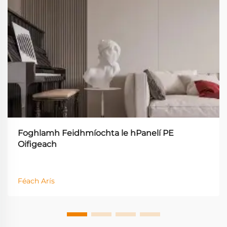
Foghlamh Feidhmíochta le hPanelí PE
Oifigeach
Féach Arís