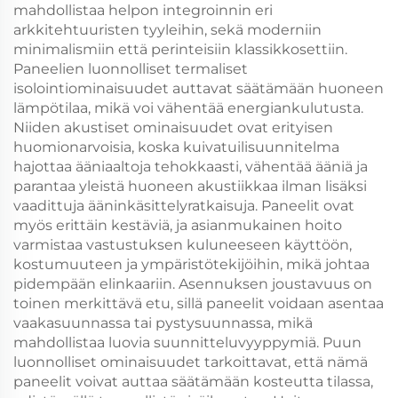
mahdollistaa helpon integroinnin eri
arkkitehtuuristen tyyleihin, sekä moderniin
minimalismiin että perinteisiin klassikkosettiin.
Paneelien luonnolliset termaliset
isolointiominaisuudet auttavat säätämään huoneen
lämpötilaa, mikä voi vähentää energiankulutusta.
Niiden akustiset ominaisuudet ovat erityisen
huomionarvoisia, koska kuivatuilisuunnitelma
hajottaa ääniaaltoja tehokkaasti, vähentää ääniä ja
parantaa yleistä huoneen akustiikkaa ilman lisäksi
vaadittuja ääninkäsittelyratkaisuja. Paneelit ovat
myös erittäin kestäviä, ja asianmukainen hoito
varmistaa vastustuksen kuluneeseen käyttöön,
kostumuuteen ja ympäristötekijöihin, mikä johtaa
pidempään elinkaariin. Asennuksen joustavuus on
toinen merkittävä etu, sillä paneelit voidaan asentaa
vaakasuunnassa tai pystysuunnassa, mikä
mahdollistaa luovia suunnitteluvyyppymiä. Puun
luonnolliset ominaisuudet tarkoittavat, että nämä
paneelit voivat auttaa säätämään kosteutta tilassa,