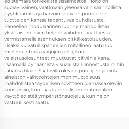
edistämällä terveellistä sisäilmastoa. Hoito on
suoraviivainen, vaatimaan yleensä vain säännöllistä
pyyhkäämistä ja harvoin sopivien puuhoidon
tuotteiden kanssa tapahtuvaa puhdistusta.
Paneelien modulaarinen luonne mahdollistaa
yksittäisten osien helpon vaihdon tarvittaessa,
varmistamalla asennuksen pitkäkestoisuuden.
Lisäksi kuivatuilispaneelien mitallinen laatu luo
mielenkiintoista varjojen peliä, kun
valaistusolosuhteet muuttuvat päivän aikana,
lisäämällä dynaamista visuaalista kiinnostusta mihin
tahansa tilaan. Saatavilla olevien puulajien ja pinta-
aineiston vaihtoehtojen monimuotoisuus
mahdollistaa täydellisen sovitteen olemassa oleviin
koristeisiin, kun taas luonnollisten materiaalien
käyttö edistää ympäristönsuojelua, kun ne on
vastuullisesti saatu.