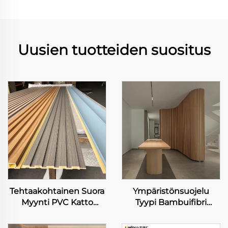
Uusien tuotteiden suositus
Tehtaakohtainen Suora
Ympäristönsuojelu
Myynti PVC Katto
Tyypi Bambuifibri
Seinänpeite 3D
Seinäkanta Vesiestevä
Kuviollinen Paneeli
ja helposti