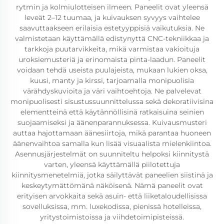
rytmin ja kolmiulotteisen ilmeen. Paneelit ovat yleensä
leveät 2–12 tuumaa, ja kuivauksen syvyys vaihtelee
saavuttaakseen erilaisia estetyyppisiä vaikutuksia. Ne
valmistetaan käyttämällä edistynyttä CNC-tekniikkaa ja
tarkkoja puutarvikkeita, mikä varmistaa vakioituja
uroksiemusteriä ja erinomaista pinta-laadun. Paneelit
voidaan tehdä useista puulajeista, mukaan lukien oksa,
kuusi, manty ja kirssi, tarjoamalla monipuolisia
värähdyskuvioita ja väri vaihtoehtoja. Ne palvelevat
monipuolisesti sisustussuunnittelussa sekä dekoratiivisina
elementteinä että käytännöllisinä ratkaisuina seinien
suojaamiseksi ja äänenparannuksessa. Kuivausmusteri
auttaa hajottamaan äänesiirtoja, mikä parantaa huoneen
äänenvaihtoa samalla kun lisää visuaalista mielenkiintoa.
Asennusjärjestelmät on suunniteltu helpoksi kiinnitystä
varten, yleensä käyttämällä piilotettuja
kiinnitysmenetelmiä, jotka säilyttävät paneelien siistinä ja
keskeytymättömänä näköisenä. Nämä paneelit ovat
erityisen arvokkaita sekä asuin- että liiketaloudellisissa
sovelluksissa, mm. luxekodissa, pienissä hotelleissa,
yritystoimistoissa ja viihdetoimipisteissä.