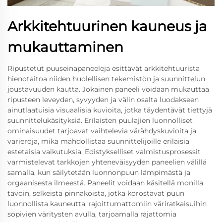
Arkkitehtuurinen kauneus ja
mukauttaminen
Ripustetut puuseinapaneeleja esittävät arkkitehtuurista
hienotaitoa niiden huolellisen tekemistön ja suunnittelun
joustavuuden kautta. Jokainen paneeli voidaan mukauttaa
ripusteen leveyden, syvyyden ja välin osalta luodakseen
ainutlaatuisia visuaalisia kuvioita, jotka täydentävät tiettyjä
suunnittelukäsityksiä. Erilaisten puulajien luonnolliset
ominaisuudet tarjoavat vaihtelevia värähdyskuvioita ja
värieroja, mikä mahdollistaa suunnittelijoille erilaisia
estetaisia vaikutuksia. Edistykselliset valmistusprosessit
varmistelevat tarkkojen yhteneväisyyden paneelien välillä
samalla, kun säilytetään luonnonpuun lämpimästä ja
orgaanisesta ilmeestä. Paneelit voidaan käsitellä monilla
tavoin, selkeistä pinnakoista, jotka korostavat puun
luonnollista kauneutta, rajoittumattomiin väriratkaisuihin
sopivien väritysten avulla, tarjoamalla rajattomia