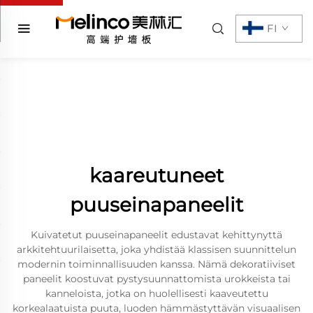
FI
kaareutuneet
puuseinapaneelit
Kuivatetut puuseinapaneelit edustavat kehittynyttä
arkkitehtuurilaisetta, joka yhdistää klassisen suunnittelun
modernin toiminnallisuuden kanssa. Nämä dekoratiiviset
paneelit koostuvat pystysuunnattomista urokkeista tai
kanneloista, jotka on huolellisesti kaaveutettu
korkealaatuista puuta, luoden hämmästyttävän visuaalisen