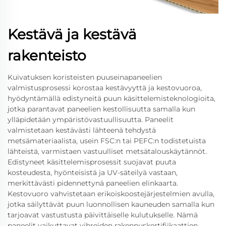
Kestävä ja kestävä
rakenteisto
Kuivatuksen koristeisten puuseinapaneelien
valmistusprosessi korostaa kestävyyttä ja kestovuoroa,
hyödyntämällä edistyneitä puun käsittelemisteknologioita,
jotka parantavat paneelien kestollisuutta samalla kun
ylläpidetään ympäristövastuullisuutta. Paneelit
valmistetaan kestävästi lähteenä tehdystä
metsämateriaalista, usein FSC:n tai PEFC:n todistetuista
lähteistä, varmistaen vastuulliset metsätalouskäytännöt.
Edistyneet käsittelemisprosessit suojavat puuta
kosteudesta, hyönteisistä ja UV-säteilyä vastaan,
merkittävästi pidennettynä paneelien elinkaarta.
Kestovuoro vahvistetaan erikoiskoostejärjestelmien avulla,
jotka säilyttävät puun luonnollisen kauneuden samalla kun
tarjoavat vastustusta päivittäiselle kulutukselle. Nämä
paneelit vaikuttavat vihreiden rakennuskertifiikaattien