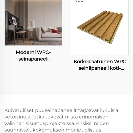
Sisätilojen Kauneutta
puhdistettava sisäinen
WPC Ruudukko Tausta
koriste seinäkanta
Taideteos Louveri
Kaunokoriste
Moderni WPC-
seinapaneeli
Korkealaatuinen WPC
sisustuskäyttöön
seinäpaneeli koti-
kaarisuunnitelmalla
dekoraatio muovinen
kotitalouksien ja
sisäinen seinäpaneeli
villoiden TV-tausta,
liukon rauta ja
vedenvakio mukana
integroitu seinäkattaus
käytössä huoneessa
hotelleille
Kuivatuiliset puuseinapaneelit tarjoavat lukuisia
vetoisinuja, jotka tekevät niistä erinomaisen
valinnan sisustusprojekteissa. Ensiksi niiden
suunnittelukokemuksen monipuolisuus