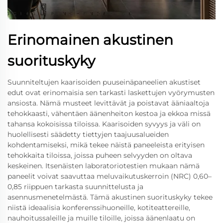
Erinomainen akustinen
suorituskyky
Suunniteltujen kaarisoiden puuseinäpaneelien akustiset
edut ovat erinomaisia sen tarkasti laskettujen vyörymusten
ansiosta. Nämä musteet levittävät ja poistavat ääniaaltoja
tehokkaasti, vähentäen äänenheiton kestoa ja ekkoa missä
tahansa kokoisissa tiloissa. Kaarisoiden syvyys ja väli on
huolellisesti säädetty tiettyjen taajuusalueiden
kohdentamiseksi, mikä tekee näistä paneeleista erityisen
tehokkaita tiloissa, joissa puheen selvyyden on oltava
keskeinen. Itsenäisten laboratoriotestien mukaan nämä
paneelit voivat saavuttaa meluvaikutuskerroin (NRC) 0,60–
0,85 riippuen tarkasta suunnittelusta ja
asennusmenetelmästä. Tämä akustinen suorituskyky tekee
niistä ideaalisia konferenssihuoneille, kotiteattereille,
nauhoitussaleille ja muille tiloille, joissa äänenlaatu on