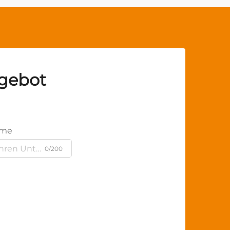
ngebot
ame
0/200