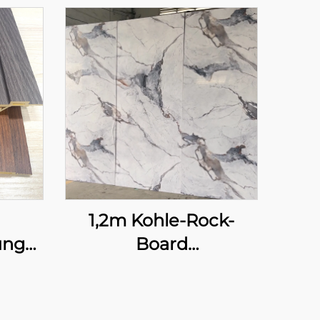
1,2m Kohle-Rock-
ung
Board
icht
umweltfreundliches
WPC
hochglanziges
en
Marmor-seamless-