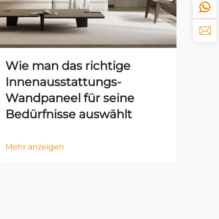
Wie man das richtige
Die
Innenausstattungs-
In
Wandpaneel für seine
Wa
Bedürfnisse auswählt
Ve
Mehr anzeigen
Mehr