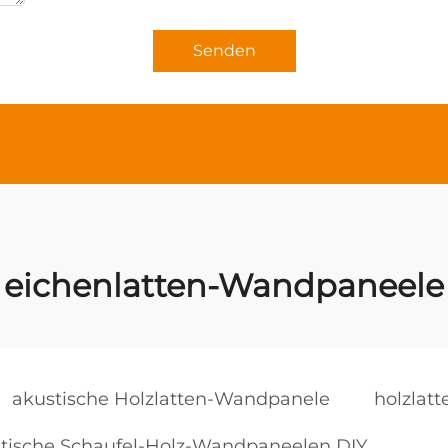
Senden
eichenlatten-Wandpaneele
akustische Holzlatten-Wandpanele
holzlat
tische Schaufel-Holz-Wandpaneelen DIY