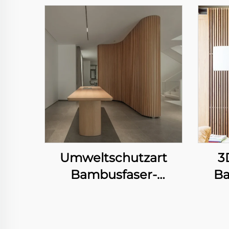
Umweltschutzart
3
Bambusfaser-
Ba
Wandplatte
Hi
wasserfest und
einfach zu reinigen
H