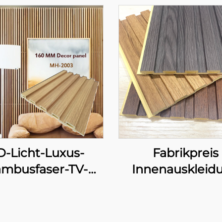
D-Licht-Luxus-
Fabrikpreis
mbusfaser-TV-
Innenauskleid
ntergrundwand
Wände Wasserd
integriertes
Flammschutz 
olzwandpaneel
Kunststofflatt