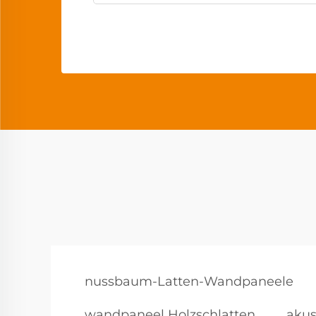
nussbaum-Latten-Wandpaneele
wandpaneel Holzschlatten
akus