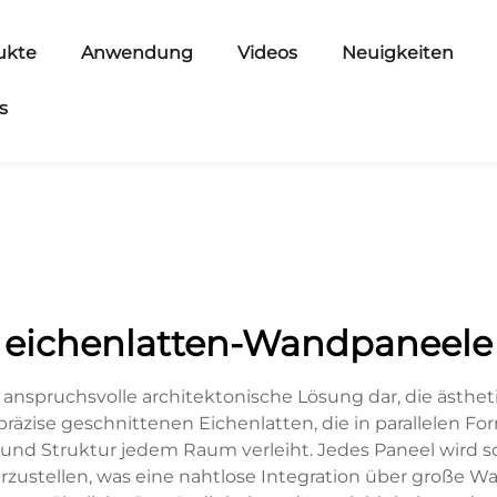
ukte
Anwendung
Videos
Neuigkeiten
s
eichenlatten-Wandpaneele
nspruchsvolle architektonische Lösung dar, die ästheti
räzise geschnittenen Eichenlatten, die in parallelen Fo
e und Struktur jedem Raum verleiht. Jedes Paneel wird so
zustellen, was eine nahtlose Integration über große W