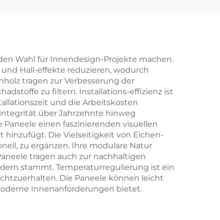
d
flexibles
ltete
Bambusfaser-
Wandblatt für
Innenausstattungsdekoration
nden Wahl für Innendesign-Projekte machen.
 und Hall-effekte reduzieren, wodurch
holz tragen zur Verbesserung der
stoffe zu filtern. Installations-effizienz ist
allationszeit und die Arbeitskosten
urintegrität über Jahrzehnte hinweg
e Paneele einen faszinierenden visuellen
inzufügt. Die Vielseitigkeit von Eichen-
nell, zu ergänzen. Ihre modulare Natur
aneele tragen auch zur nachhaltigen
ldern stammt. Temperaturregulierung ist ein
echtzuerhalten. Die Paneele können leicht
oderne Innenanforderungen bietet.