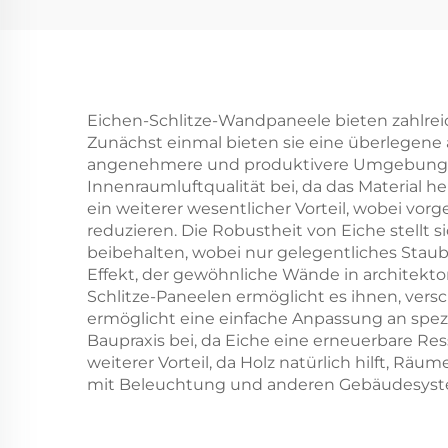
Innendekorationswandplatte
Mo
Woh
a
Eichen-Schlitze-Wandpaneele bieten zahlrei
Zunächst einmal bieten sie eine überlegene 
angenehmere und produktivere Umgebungen e
Innenraumluftqualität bei, da das Material hel
ein weiterer wesentlicher Vorteil, wobei vor
reduzieren. Die Robustheit von Eiche stellt 
beibehalten, wobei nur gelegentliches Stauba
Effekt, der gewöhnliche Wände in architekt
Schlitze-Paneelen ermöglicht es ihnen, versc
ermöglicht eine einfache Anpassung an spez
Baupraxis bei, da Eiche eine erneuerbare R
weiterer Vorteil, da Holz natürlich hilft, 
mit Beleuchtung und anderen Gebäudesystem