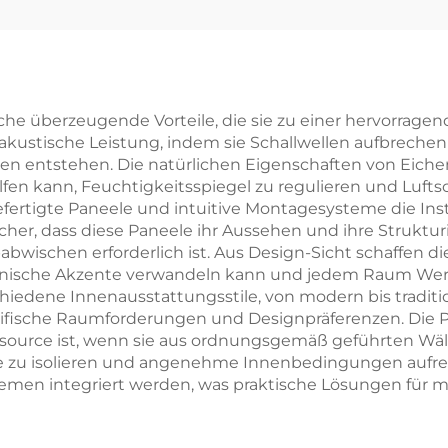
dern-einfaches
Hintergrun
nzimmerwandpaneel
Luxusdesign Gefa
nderes Paneel
Slat Panels
che überzeugende Vorteile, die sie zu einer hervorrage
akustische Leistung, indem sie Schallwellen aufbrechen
ntstehen. Die natürlichen Eigenschaften von Eichen
fen kann, Feuchtigkeitsspiegel zu regulieren und Luftschad
gefertigte Paneele und intuitive Montagesysteme die Inst
sicher, dass diese Paneele ihr Aussehen und ihre Strukt
bwischen erforderlich ist. Aus Design-Sicht schaffen di
onische Akzente verwandeln kann und jedem Raum Wert h
hiedene Innenausstattungsstile, von modern bis traditio
ifische Raumforderungen und Designpräferenzen. Die P
essource ist, wenn sie aus ordnungsgemäß geführten Wä
Räume zu isolieren und angenehme Innenbedingungen aufr
en integriert werden, was praktische Lösungen für m