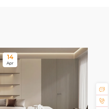
14
1
Apr
Ap