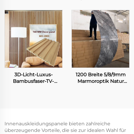
Wandverkleidung 3D
Board Heavy-Metal-
Fluted Panel
freies Laserdruck
Innenausstattung
flexibles Bambus-
Dekoratives WPC-Gitter
Kohle-Faser-Wandblatt
Hintergrund
Kunstlouvre
Dekorationspanel
3D-Licht-Luxus-
1200 Breite 5/8/9mm
Bambusfaser-TV-
Marmoroptik Natur
Hintergrundwand
Bambusfaser
integriertes
Kohleplatte Wandplatte
Holzwandpaneel
Lackiertes Furnier
Modern-einfaches
Nahtloses Blatt
Wohnzimmerwandpaneel
anderes Paneel
Innenauskleidungspanele bieten zahlreiche
überzeugende Vorteile, die sie zur idealen Wahl für