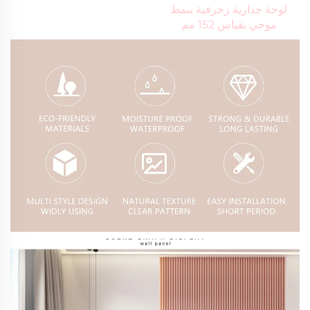
لوحة جدارية زخرفية بنمط 
موجي بقياس 152 مم 