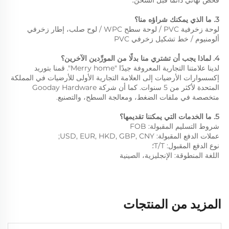
3. ما الذي يمكنك شراؤه منا؟ 
لوحة زخرفية PVC / لوحة سطح WPC / لوح صلب، إطار زخرفي 
ألومنيوم / خط تشكيل زخرفي PVC 
4. لماذا يجب أن تشتري منا بدلًا من المورِّدين الآخرين؟ 
لدينا علامتنا التجارية المعروفة جيدًا "Merry home". قمنا بتوريد 
إكسسوارات الأرضيات إلى العلامة التجارية الأولى للأرضيات في المملكة 
المتحدة لأكثر من 5 سنوات. كما أن شركة Gooday Hardware 
متخصصة في ملفات الضغط، ومعالجة السطح، والتصنيع. 
5. ما الخدمات التي يمكننا تقديمها؟ 
شروط التسليم المقبولة: FOB 
عملات الدفع المقبولة: USD, EUR, HKD, GBP, CNY; 
نوع الدفع المقبول: T/T؛ 
اللغة المنطوقة: الإنجليزية، الصينية   
المزيد من المنتجات