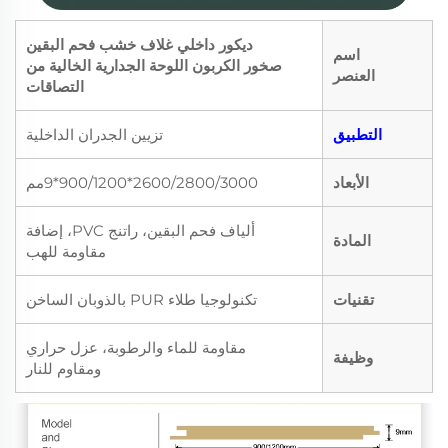
ديكور داخلي غلاف خشب فحم البقين
اسم
صخور الكربون اللوحة الجدارية الخالية من
العنصر
التصاقات
التطبيق
تزيين الجدران الداخلية
الأبعاد
2600/2800/3000*900/1200*9مم
ألياف فحم البقين، راتنج PVC، إضافة
المادة
مقاومة للهب
تقنيات
تكنولوجيا طلاء PUR بالذوبان الساخن
مقاومة للماء والرطوبة، عزل حراري
وظيفة
ومقاوم للنار