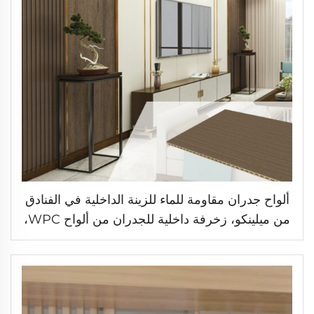
ألواح جدران مقاومة للماء للزينة الداخلية في الفنادق
من ميلينكو، زخرفة داخلية للجدران من ألواح WPC،
ألواح خشبية مغلفة بالخيزران للغرف المعيشة