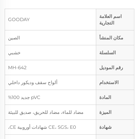
اسم العلامة
GOODAY
التجارية
مكان المنشأ
الصين
السلسلة
خشبي
رقم الموديل
MH-642
الاستخدام
ألواح سقف وديكور داخلي
المادة
pVC جديد 100%
الميزة
مضاد للماء، مضاد للحريق، صديق للبيئة
شهادة
CE، SGS، E0 شهادات أوروبية CE،