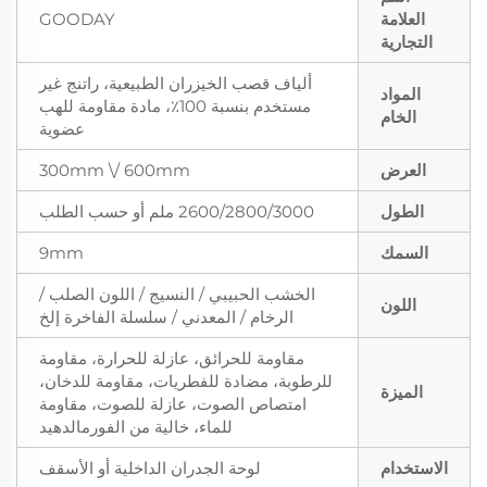
العلامة
GOODAY
التجارية
ألياف قصب الخيزران الطبيعية، راتنج غير
المواد
مستخدم بنسبة 100٪، مادة مقاومة للهب
الخام
عضوية
العرض
300mm \/ 600mm
الطول
2600/2800/3000 ملم أو حسب الطلب
السمك
9mm
الخشب الحبيبي / النسيج / اللون الصلب /
اللون
الرخام / المعدني / سلسلة الفاخرة إلخ
مقاومة للحرائق، عازلة للحرارة، مقاومة
للرطوبة، مضادة للفطريات، مقاومة للدخان،
الميزة
امتصاص الصوت، عازلة للصوت، مقاومة
للماء، خالية من الفورمالدهيد
الاستخدام
لوحة الجدران الداخلية أو الأسقف