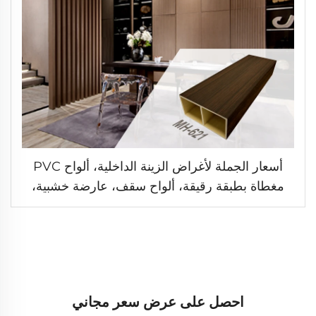
أسعار الجملة لأغراض الزينة الداخلية، ألواح PVC
مغطاة بطبقة رقيقة، ألواح سقف، عارضة خشبية،
أنبوب مربع من خشب البوليمر المركب (WPC)،
عمود مجوف، ألواح جدارية
احصل على عرض سعر مجاني