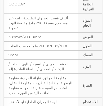
العلامة
GOODAY
التجارية
ألياف قصب الخيزران الطبيعية، راتنج غير
المواد
مستخدم بنسبة 100٪، مادة مقاومة للهب
الخام
عضوية
العرض
300mm \/ 600mm
الطول
2600/2800/3000 ملم أو حسب الطلب
السمك
9mm
الخشب الحبيبي / النسيج / اللون الصلب /
اللون
الرخام / المعدني / سلسلة الفاخرة إلخ
مقاومة للحرائق، عازلة للحرارة، مقاومة
للرطوبة، مضادة للفطريات، مقاومة للدخان،
الميزة
امتصاص الصوت، عازلة للصوت، مقاومة
للماء، خالية من الفورمالدهيد
الاستخدام
لوحة الجدران الداخلية أو الأسقف