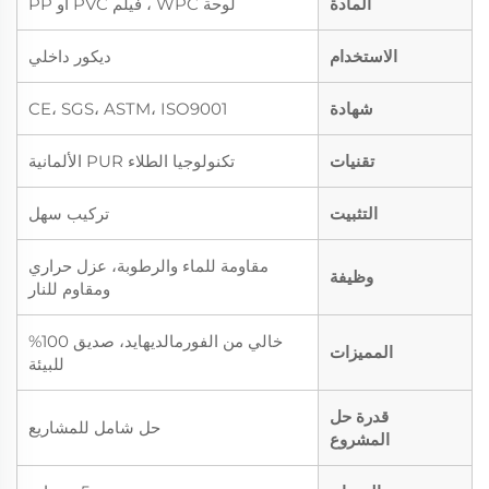
المادة
لوحة WPC ، فيلم PVC أو PP
الاستخدام
ديكور داخلي
شهادة
CE، SGS، ASTM، ISO9001
تقنيات
تكنولوجيا الطلاء PUR الألمانية
التثبيت
تركيب سهل
مقاومة للماء والرطوبة، عزل حراري
وظيفة
ومقاوم للنار
خالي من الفورمالديهايد، صديق 100%
المميزات
للبيئة
قدرة حل
حل شامل للمشاريع
المشروع