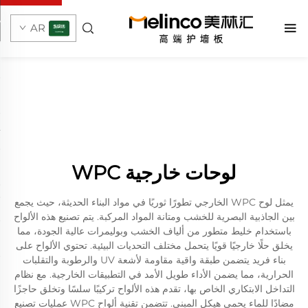
AR
لوحات خارجية WPC
يمثل لوح WPC الخارجي تطورًا ثوريًا في مواد البناء الحديثة، حيث يجمع
بين الجاذبية البصرية للخشب ومتانة المواد المركبة. يتم تصنيع هذه الألواح
باستخدام خليط متطور من ألياف الخشب وبوليمرات عالية الجودة، مما
يخلق حلًا خارجيًا قويًا يتحمل مختلف التحديات البيئية. تحتوي الألواح على
بناء فريد يتضمن طبقة واقية مقاومة لأشعة UV والرطوبة والتقلبات
الحرارية، مما يضمن الأداء طويل الأمد في التطبيقات الخارجية. مع نظام
التداخل الابتكاري الخاص بها، تقدم هذه الألواح تركيبًا سلسًا وتخلق حاجزًا
مضادًا للماء يحمي هيكل المبنى. تتضمن تقنية ألواح WPC عمليات تصنيع