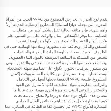
الداخلي
يقدم لوح الجدران الخارجي المصنوع من WPC العديد من المزايا
المغرية التي تجعله خيارًا استثنائيًا للمشاريع الإنشائية الحديثة. أولاً
وأهم شيء، فإن متانته العالية تقلل بشكل كبير من متطلبات
الصيانة، مما يوفر للأشخاص المال والوقت على مر السنين. على
عكس ألواح الخشب التقليدية، هذه الألواح مقاومة للتشوه،
التشقق والتآكل، وتحافظ على مظهرها وسلامتها الهيكلية حتى في
الظروف الجوية الصعبة. مقاومة المادة للرطوبة والحشرات
تتخلص من المشكلات الشائعة المرتبطة بالمواد البناء العضوية،
بينما تمنع خصائصها المقاومة لأشعة UV التلاشي والتدهور اللوني.
من منظور التركيب، تحتوي الألواح على تصاميم سهلة الاستخدام
تبسط عملية البناء، مما يقلل من تكاليف العمالة ووقت إكمال
المشروع. طبيعة WPC الخفيفة يجعلها أسهل في التعامل
والتركيب مقارنة بالمواد التقليدية، لكنها لا تتنازل عن القوة
والاستقرار. الوعي البيئي هو ميزة أخرى مهمة، حيث غالبًا ما
تتضمن هذه الألواح مواد معاد تدويرها ولا تحتاج إلى معالجات
كيميائية ضارة خلال حياتها. تساهم خصائص العزل الحراري
الممتازة للألواح WPC في تحسين كفاءة الطاقة في المباني، مما