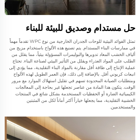
حل مستدام وصديق للبيئة للبناء
تمثل الفوائد البيئية للوحات الجدران الخارجية من نوع WPC تقدماً مهماً
في ممارسات البناء المستدام. يتم تصنيع هذه الألواح باستخدام مزيج من
ألياف الخشب المعاد تدويرها والبوليمرات المسؤولة بيئياً، مما يقلل من
الطلب على المواد العذراء ويقلل من التأثير البيئي لصناعة البناء. تحتاج
عملية الإنتاج إلى طاقة أقل مقارنة بالمواد البناء التقليدية، مما يؤدي إلى
انبعاث كربوني أقل. بالإضافة إلى ذلك، فإن العمر الطويل لهذه الألواح
ومتطلبات الصيانة المحدودة تسهم في تقليل استهلاك الموارد مع مرور
الوقت. يتكون هذا المادة من عناصر تجعلها غير بحاجة إلى المعالجات
الكيميائية الضارة أو الحفظيات المستخدمة بشكل شائع في المنتجات
الخشبية التقليدية، مما يجعلها خياراً أكثر أماناً لكل من المثبتين
والمستخدمين.