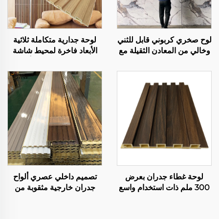
لوح صخري كربوني قابل للثني
لوحة جدارية متكاملة ثلاثية
وخالي من المعادن الثقيلة مع
الأبعاد فاخرة لمحيط شاشة
طباعة ليزر مرنة، ورقة
التلفاز، مصنوعة من ألياف
جدارية من ألياف الفحم
البامبو الخشبية الحديثة
البامبو الصديقة للبيئة
البسيطة والمصممة للغرف
المعيشة
لوحة غطاء جدران بعرض
تصميم داخلي عصري ألواح
300 ملم ذات استخدام واسع
جدران خارجية مثقوبة من
لوحة جدران داخلية متكاملة
WPC لوحات شبكية مقاومة
مع إحساس بالجلد للديكور
للماء والنار لم living room