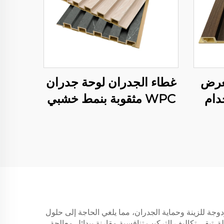
عرض
غطاء الجدران لوحة جدران
خدام
WPC مثقوبة بنمط خشبي
خلية
ثلاثي الأبعاد متكامل
لجلد
زدوجة للزينة وحماية الجدران، مما يلغي الحاجة إلى حلول
ة. تبقى تكاليف التركيب تنافسية مقارنة ببدائل معالجة