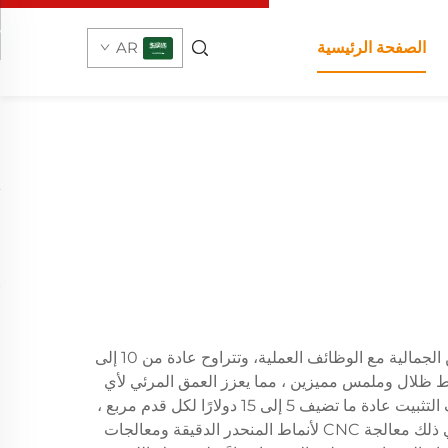
الصفحة الرئيسية
AR
تمثل أسعار ألواح الحائط المزدوجة اعتبارًا حاسمًا لمشاريع التصميم الداخلي السكني والتجاري. هذه العناصر المعمارية تجمع بين الجمالية مع الوظائف العملية، وتتراوح عادة من 10 إلى
ق خطوط ظلال وملمس مميزين ، مما يعزز العمق المرئي لأي
مساحة. المواد الممتازة مثل الخشب الصلب أو MDF عالية الجودة تطلب أسعار أعلى لكنها توفر متانة متفوقة وجمالية. تكاليف التثبيت عادة ما تضيف 5 إلى 15 دولارًا لكل قدم مربع ،
وتختلف بناءً على تعقيد المشروع ومعدلات العمل المحلية. تعكس النقطة السعرية أيضًا التقدم التكنولوجي في التصنيع ، بما في ذلك معالجة CNC لأنماط المنحدر الدقيقة ومعالجات