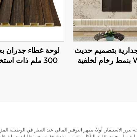
دارية بتصميم حديث
لوحة غطاء جدران ب
WPC بنمط رخام لخلفية
300 ملم ذات است
 التلفاز في غرفة
واسع لوحة جدران دا
الجلوس
متكاملة مع إحساس با
للديكور الداخلي
تبرر الاستثمار. أولاً، يظهر التوفير المالي عند النظر في الوظيفة الم
 الطويل، حيث تقاوم التآكل وتستمر عادة لعقود مع متطلبات صيانة قليل