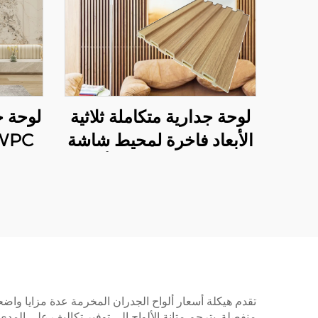
لوحة جدارية متكاملة ثلاثية
لوحة ج
الأبعاد فاخرة لمحيط شاشة
التلفاز، مصنوعة من ألياف
شاشة
البامبو الخشبية الحديثة
البسيطة والمصممة للغرف
المعيشة
تقدم هيكلة أسعار ألواح الجدران المخرمة عدة مزايا واضحة 
منفصلة. يترجم متانة الألواح إلى توفير تكاليف على المدى