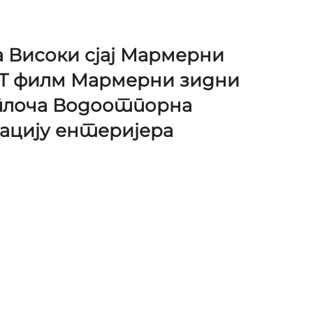
 Високи сјај Мармерни
ЕТ филм Мармерни зидни
плоча Водоотпорна
рацију ентеријера