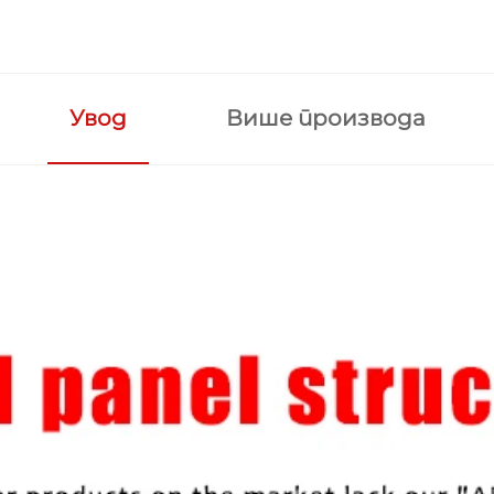
Увод
Више производа