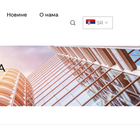
Новине
О нама
SR
А