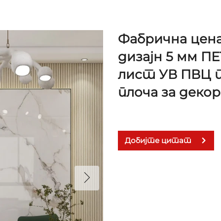
Фабрична цена
дизајн 5 мм П
лист УВ ПВЦ 
плоча за деко
Добијте цитат