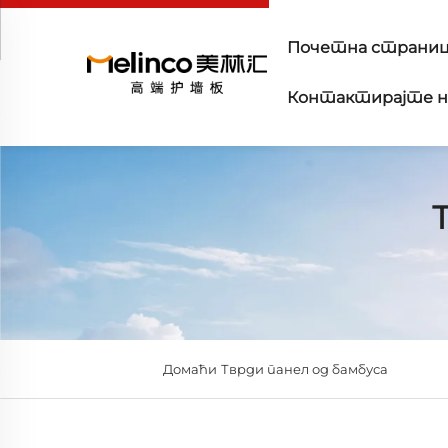
Почетна страни
Контактирајте н
Домаћи
Тврди панел од бамбуса