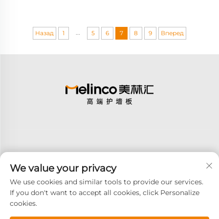
облицовка стен
...
Назад
1
5
6
7
8
9
Вперед
We value your privacy
Подписаться
We use cookies and similar tools to provide our services.
If you don't want to accept all cookies, click Personalize
cookies.
Авторское право © 2026 GOODAY ADVANCED MATERIALS CO.,LTD.