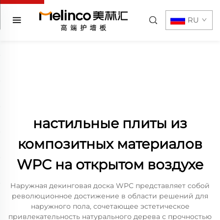
RU
настильные плиты из
композитных материалов
WPC на открытом воздухе
Наружная декинговая доска WPC представляет собой
революционное достижение в области решений для
наружного пола, сочетающее эстетическое
привлекательность натурального дерева с прочностью