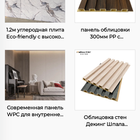
1.2м углеродная плита
панель облицовки
Eco-friendly с высокой
300мм PP с
глянцевой отделкой
тактильным
мрамора, гибкий лист
покрытием, широко
из волокон бамбука
используемая
для внутренней
интегрированная
отделки панели
панель для
внутренней отделки
Современная панель
WPC для внутренней
Облицовка стен
отделки с рельефным
Декинг Шпала
дизайном для дома,
Гофрированные WPC
виллы, фона ТВ,
панели для стен С