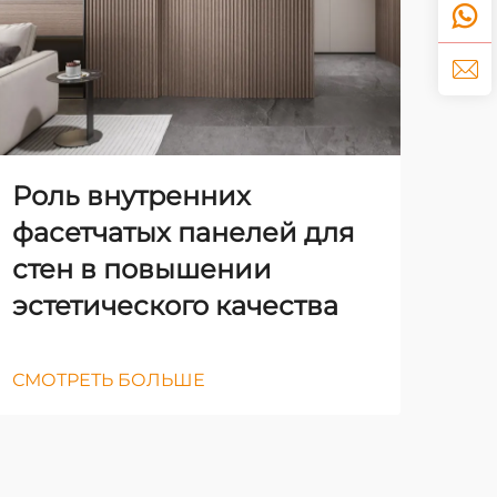
Ро
ка
по
эс
Роль внутренних
СМО
фасетчатых панелей для
стен в повышении
эстетического качества
СМОТРЕТЬ БОЛЬШЕ