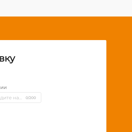
вку
нии
0/200