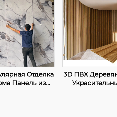
улярная Отделка
3D ПВХ Деревя
ома Панель из
Украсительн
локон Бамбука
Металлическ
еродный Камень
Настил Панель
кий и Складной
Волоконно