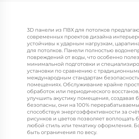
деревянная панель
Ла
для современной
Ст
простой отделки
д
стен в гостиной
3D панели из ПВХ для потолков предлага
современных проектов дизайна интерьеро
устойчивы к ударным нагрузкам, царапи
для потолков. Панели полностью водонепр
повреждений от воды, что особенно полез
минимальной подготовки и специализирова
установки по сравнению с традиционными
международным стандартам безопасности,
помещениях. Обслуживание крайне просто
обработок или периодического восстанов
улучшить акустику помещения, создавая 
безопасны, они на 100% перерабатываем
способствуя энергоэффективности за сч
рисунков и цветов позволяет воплощать 
любой стиль или тематику оформления. Бол
быть ограничения по весу.