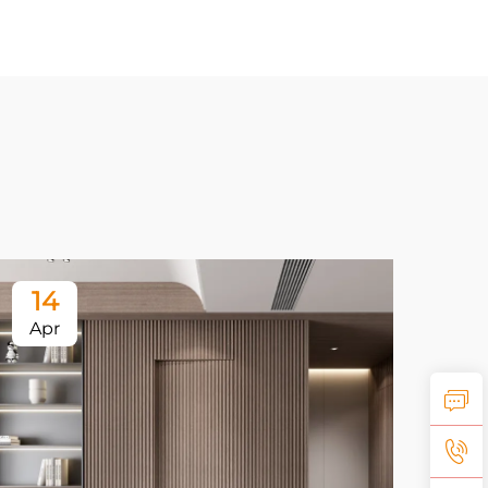
14
1
Apr
Ap