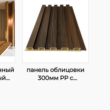
нный
панель облицовки
ый
300мм PP с
ий
тактильным
 из
покрытием, широко
й
используемая