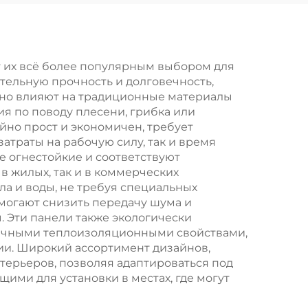
Стен
интегрированная
панель для
внутренней отделки
т их всё более популярным выбором для
тельную прочность и долговечность,
чно влияют на традиционные материалы
ия по поводу плесени, грибка или
йно прост и экономичен, требует
атраты на рабочую силу, так и время
 огнестойкие и соответствуют
 жилых, так и в коммерческих
а и воды, не требуя специальных
омогают снизить передачу шума и
. Эти панели также экологически
личными теплоизоляционными свойствами,
ии. Широкий ассортимент дизайнов,
терьеров, позволяя адаптироваться под
щими для установки в местах, где могут