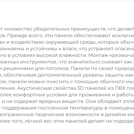
зерная Печать
Пластины для 
еночного Листа
ля Внутренней
Отделки
ют множество убедительных преимуществ, что делае
в. Прежде всего, эти панели обеспечивают исключи
нам и воздействию окружающей среды, которые обы
ониаемы и устойчивы к влаге, что устраняет опасен
но в условиях высокой влажности. Монтаж чрезвыча
нных инструментов, что значительно снижает как з
 решениями для потолков. Панели по своей природе
 обеспечивая дополнительный уровень защиты как в
е, панели можно очистить с помощью обычного мыл
ления. Акустические свойства 3D панелей из ПВХ п
более комфортные условия для проживания и работы
ы и не содержат вредных веществ. Они обладают от
ёт поддержания постоянной температуры в помещен
безграничные творческие возможности в дизайне ин
ее того, лёгкий вес этих панелей делает их подходя