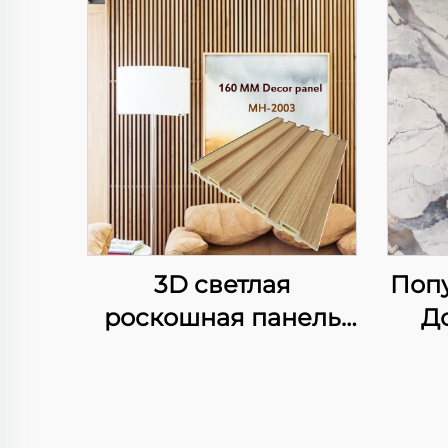
3D светлая
Поп
роскошная панель
Д
из волокон бамбука
Во
для фона ТВ-стены
Угл
интегрированная
Гиб