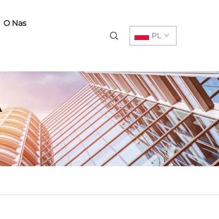
O Nas
PL
A