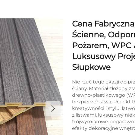
Cena Fabryczna
Ścienne, Odpor
Pożarem, WPC A
Luksusowy Proje
Słupkowe
Nie rzuć tego okazji do 
ściany. Materiał złożony
drewno-plastikowego (WP
bezpieczeństwa. Projekt t
kreatywności i stylu, łat
z listwami, luksusowy ni
trójwymiarowe bogactwo 
efekty dekoracyjne wnętrz