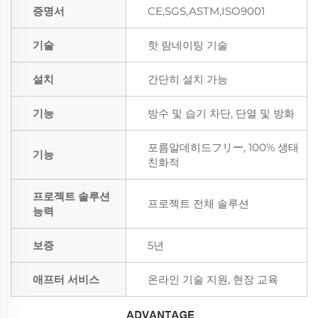
증명서
CE,SGS,ASTM,ISO9001
기술
핫 람네이팅 기술
설치
간단히 설치 가능
기능
방수 및 습기 차단, 단열 및 방화
포름알데히드フリー, 100% 생태
기능
친화적
프로젝트 솔루션
프로젝트 전체 솔루션
능력
보증
5년
애프터 서비스
온라인 기술 지원, 현장 교육