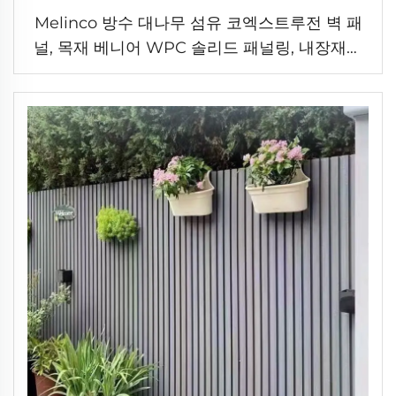
Melinco 방수 대나무 섬유 코엑스트루전 벽 패
널, 목재 베니어 WPC 솔리드 패널링, 내장재용
휘핑 시트