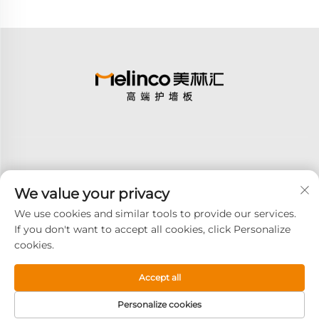
We value your privacy
구독
We use cookies and similar tools to provide our services.
If you don't want to accept all cookies, click Personalize
cookies.
Copyright © 2026 GOODAY ADVANCED MATERIALS CO.,LTD. 모든 권
리 보유 -
개인정보 처리방침
Accept all
Personalize cookies