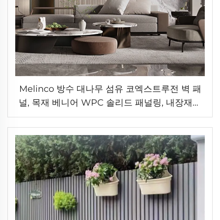
Melinco 방수 대나무 섬유 코엑스트루전 벽 패
널, 목재 베니어 WPC 솔리드 패널링, 내장재용
휘핑 시트